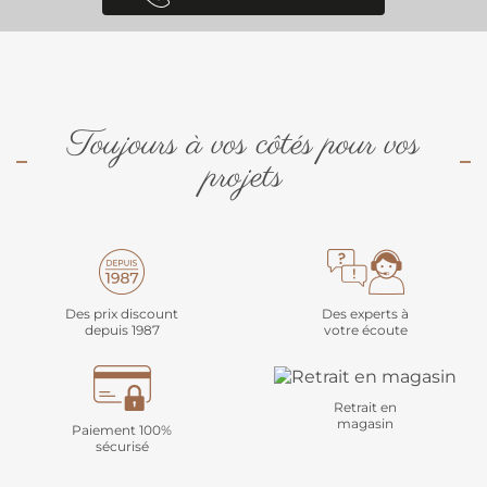
Toujours à vos côtés pour vos
projets
Des prix discount
Des experts à
depuis 1987
votre écoute
Retrait en
magasin
Paiement 100%
sécurisé