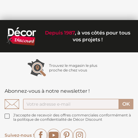
Depuis 1987
, à vos côtés pour tous
vos projets !
Trouvez le magasin le plus
proche de chez vous
Abonnez-vous à notre newsletter !
J'accepte de recevoir des offres commerciales conformément à
la politique de confidentialité de Décor Discount
Facebook
YouTube
Pinterest
Instagram
Suivez-nous !