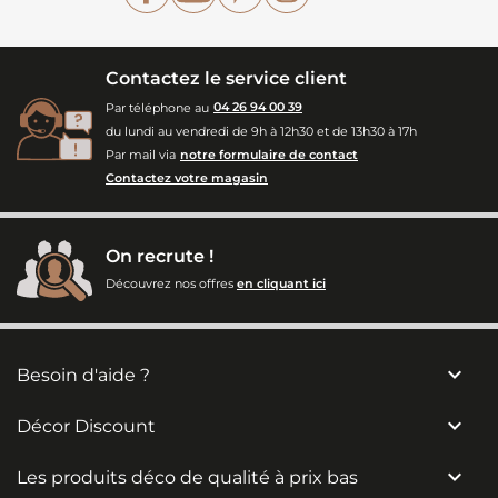
Contactez le service client
Par téléphone au
04 26 94 00 39
du lundi au vendredi de 9h à 12h30 et de 13h30 à 17h
Par mail via
notre formulaire de contact
Contactez votre magasin
On recrute !
Découvrez nos offres
en cliquant ici

Besoin d'aide ?

Décor Discount

Les produits déco de qualité à prix bas