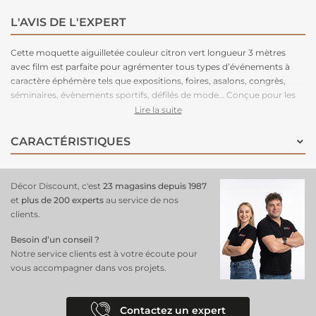
L'AVIS DE L'EXPERT
Cette moquette aiguilletée couleur citron vert longueur 3 mètres
avec film est parfaite pour agrémenter tous types d’événements à
caractère éphémère tels que expositions, foires, asalons, congrès,
séminaires, évènements sportifs, défilés de mode… Conçue pour les
grands volumes de pose, cette moquette est légère à manipuler,
Lire la suite
facile à couper, rapide à poser et adhère très bien aux adhésifs double-
face. Très stable, cette moquette peut être posée en bord à bord ou
CARACTÉRISTIQUES
en superposé. Parce que le respect de l’environnement est la priorité
de notre fabriquant depuis de nombreuses années. C'est une
moquette 100% recyclable, permettant un recyclage total après
Décor Discount, c'est
23 magasins depuis 1987
l’événement.
et
plus de 200 experts
au service de nos
clients.
Besoin d’un conseil ?
Notre service clients est à votre écoute pour
vous accompagner dans vos projets.
Contactez un expert