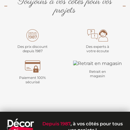
Toujours à vos côtés pour vos
projets
Des prix discount
Des experts à
depuis 1987
votre écoute
Retrait en
magasin
Paiement 100%
sécurisé
Depuis 1987
, à vos côtés pour tous