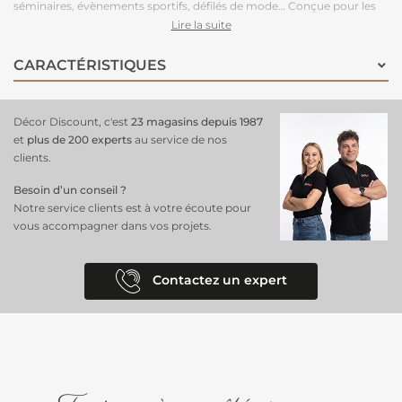
séminaires, évènements sportifs, défilés de mode… Conçue pour les
grands volumes de pose, cette moquette est légère à manipuler,
Lire la suite
facile à couper, rapide à poser et adhère très bien aux adhésifs double-
face. Très stable, cette moquette peut être posée en bord à bord ou
CARACTÉRISTIQUES
en superposé. Parce que le respect de l’environnement est la priorité
de notre fabriquant depuis de nombreuses années. C'est une
moquette 100% recyclable, permettant un recyclage total après
Décor Discount, c'est
23 magasins depuis 1987
l’événement.
et
plus de 200 experts
au service de nos
clients.
Besoin d’un conseil ?
Notre service clients est à votre écoute pour
vous accompagner dans vos projets.
Contactez un expert