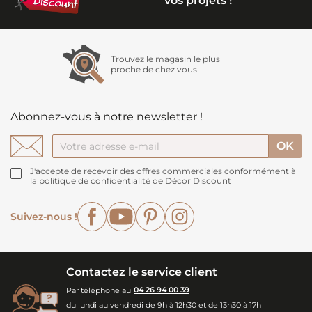
vos projets !
Trouvez le magasin le plus
proche de chez vous
Abonnez-vous à notre newsletter !
J'accepte de recevoir des offres commerciales conformément à
la politique de confidentialité de Décor Discount
Facebook
YouTube
Pinterest
Instagram
Suivez-nous !
Contactez le service client
Par téléphone au
04 26 94 00 39
du lundi au vendredi de 9h à 12h30 et de 13h30 à 17h