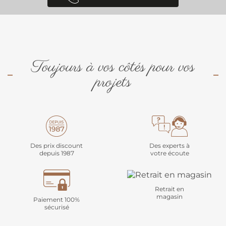
Toujours à vos côtés pour vos
projets
Des prix discount
Des experts à
depuis 1987
votre écoute
Retrait en
magasin
Paiement 100%
sécurisé