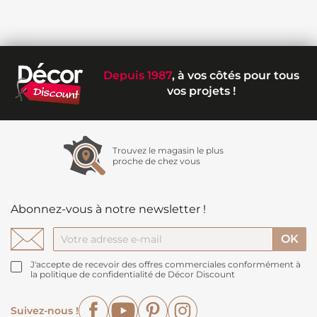
Depuis 1987
, à vos côtés pour tous
vos projets !
Trouvez le magasin le plus
proche de chez vous
Abonnez-vous à notre newsletter !
J'accepte de recevoir des offres commerciales conformément à
la politique de confidentialité de Décor Discount
Facebook
YouTube
Pinterest
Instagram
Suivez-nous !