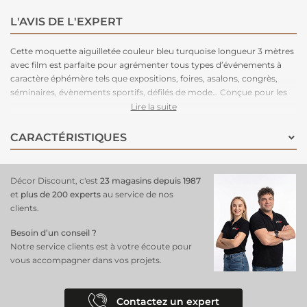
L'AVIS DE L'EXPERT
Cette moquette aiguilletée couleur bleu turquoise longueur 3 mètres
avec film est parfaite pour agrémenter tous types d’événements à
caractère éphémère tels que expositions, foires, asalons, congrès,
séminaires, évènements sportifs, défilés de mode… Conçue pour les
grands volumes de pose, cette moquette est légère à manipuler,
Lire la suite
facile à couper, rapide à poser et adhère très bien aux adhésifs double-
face. Très stable, cette moquette peut être posée en bord à bord ou
CARACTÉRISTIQUES
en superposé. Parce que le respect de l’environnement est la priorité
de notre fabriquant depuis de nombreuses années. C'est une
moquette 100% recyclable, permettant un recyclage total après
Décor Discount, c'est
23 magasins depuis 1987
l’événement.
et
plus de 200 experts
au service de nos
clients.
Besoin d’un conseil ?
Notre service clients est à votre écoute pour
vous accompagner dans vos projets.
Contactez un expert