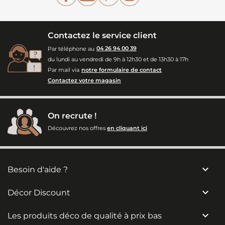
Contactez le service client
Par téléphone au
04 26 94 00 39
du lundi au vendredi de 9h à 12h30 et de 13h30 à 17h
Par mail via
notre formulaire de contact
Contactez votre magasin
On recrute !
Découvrez nos offres
en cliquant ici

Besoin d'aide ?

Décor Discount

Les produits déco de qualité à prix bas