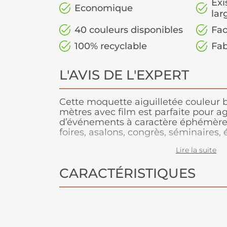
Exi
Economique
lar
40 couleurs disponibles
Fac
100% recyclable
Fab
L'AVIS DE L'EXPERT
Cette moquette aiguilletée couleur 
mètres avec film est parfaite pour 
d’événements à caractère éphémère t
foires, asalons, congrès, séminaires,
défilés de mode… Conçue pour les g
Lire la suite
cette moquette est légère à manipule
rapide à poser et adhère très bien a
CARACTÉRISTIQUES
Très stable, cette moquette peut êtr
ou en superposé. Parce que le respe
est la priorité de notre fabriquant 
années. C'est une moquette 100% re
un recyclage total après l’événement