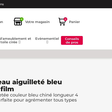
ins
+
0
on
Votre magasin
Panier
 d'ameublement et
Evènementiel
Conseils
toile cirée
de pros
au aiguilleté bleu
film
etée couleur bleu chiné longueur 4
arfaite pour agrémenter tous types