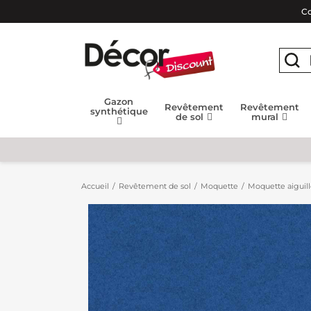
Co
Gazon
Revêtement
Revêtement
synthétique
de sol
mural
Accueil
Revêtement de sol
Moquette
Moquette aiguil