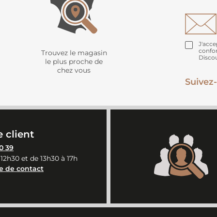
J'acce
confo
Trouvez le magasin
Disco
le plus proche de
chez vous
Suivez-
 client
0 39
 12h30 et de 13h30 à 17h
e de contact