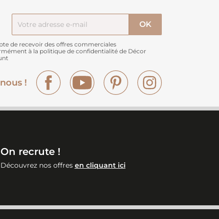
pte de recevoir des offres commerciales
rmément à
la politique de confidentialité de Décor
unt
Facebook
YouTube
Pinterest
Instagram
nous !
On recrute !
Découvrez nos offres
en cliquant ici