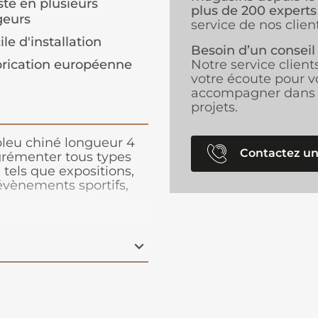
ste en plusieurs
plus de 200 experts
geurs
service de nos client
ile d'installation
Besoin d’un conseil
rication européenne
Notre service client
votre écoute pour v
accompagner dans 
projets.
bleu chiné longueur 4
Contactez un
agrémenter tous types
els que expositions,
 évènements sportifs,
rands volumes de pose,
r, facile à couper,
ux adhésifs double-face.
e posée en bord à bord
ct de l’environnement
depuis de nombreuses
cyclable, permettant
.