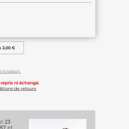
à 2,00 €
 livraison.
 repris ni échangé.
itions de retours
st
23
987
et