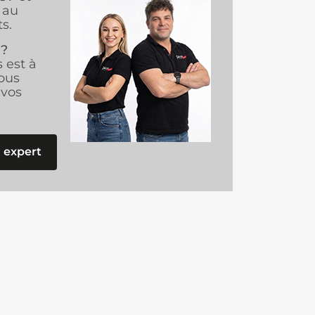
au
s.
 ?
s est à
ous
vos
 expert