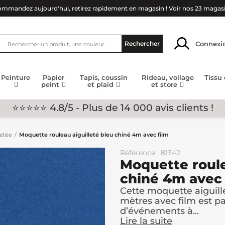
mmandez aujourd'hui, retirez rapidement en magasin !
Voir nos 23 magas
Connexi
Rechercher
Peinture
Papier
Tapis, coussin
Rideau, voilage
Tissu
peint
et plaid
et store
⭐⭐⭐⭐⭐ 4.8/5 - Plus de 14 000 avis clients !
letée
Moquette rouleau aiguilleté bleu chiné 4m avec film
Référence : 81342
Moquette roule
chiné 4m avec 
Cette moquette aiguill
mètres avec film est p
d’événements à...
Lire la suite