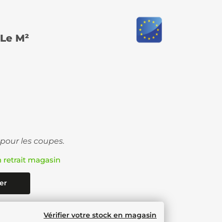
Le M²
 pour les coupes.
n retrait magasin
er
Vérifier votre stock en magasin