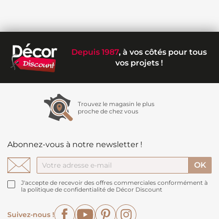
Depuis 1987
, à vos côtés pour tous
vos projets !
Trouvez le magasin le plus
proche de chez vous
Abonnez-vous à notre newsletter !
J'accepte de recevoir des offres commerciales conformément à
la politique de confidentialité de Décor Discount
Facebook
YouTube
Pinterest
Instagram
Suivez-nous !