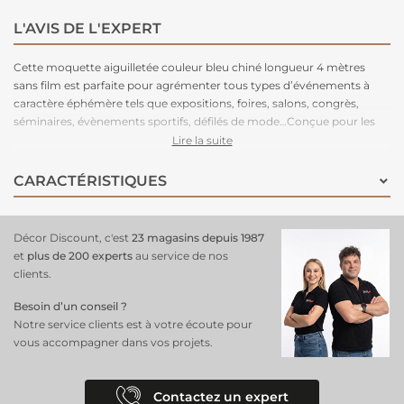
L'AVIS DE L'EXPERT
Cette moquette aiguilletée couleur bleu chiné longueur 4 mètres
sans film est parfaite pour agrémenter tous types d’événements à
caractère éphémère tels que expositions, foires, salons, congrès,
séminaires, évènements sportifs, défilés de mode…Conçue pour les
grands volumes de pose, cette moquette est légère à manipuler,
Lire la suite
facile à couper, rapide à poser et adhère très bien aux adhésifs double-
face. Très stable, cette moquette peut être posée en bord à bord ou
CARACTÉRISTIQUES
en superposé. Parce que le respect de l’environnement est la priorité
de notre fabriquant depuis de nombreuses années. C'est une
moquette 100% recyclable, permettant un recyclage total après
Décor Discount, c'est
23 magasins depuis 1987
l’événement.
et
plus de 200 experts
au service de nos
clients.
Besoin d’un conseil ?
Notre service clients est à votre écoute pour
vous accompagner dans vos projets.
Contactez un expert