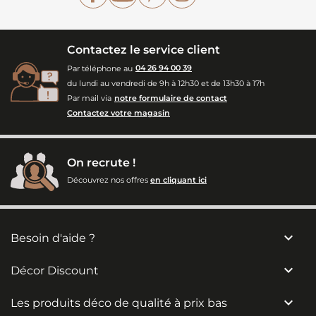
Contactez le service client
Par téléphone au
04 26 94 00 39
du lundi au vendredi de 9h à 12h30 et de 13h30 à 17h
Par mail via
notre formulaire de contact
Contactez votre magasin
On recrute !
Découvrez nos offres
en cliquant ici

Besoin d'aide ?

Décor Discount

Les produits déco de qualité à prix bas