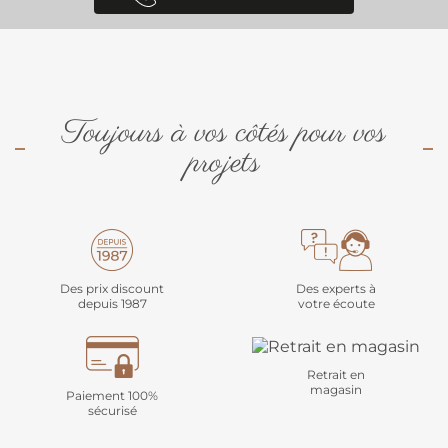
Toujours à vos côtés pour vos
projets
Des prix discount
Des experts à
depuis 1987
votre écoute
Retrait en
magasin
Paiement 100%
sécurisé