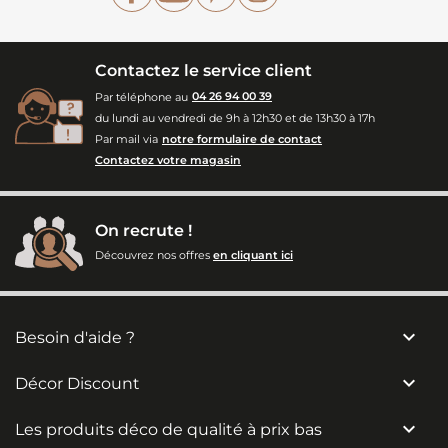
Contactez le service client
Par téléphone au
04 26 94 00 39
du lundi au vendredi de 9h à 12h30 et de 13h30 à 17h
Par mail via
notre formulaire de contact
Contactez votre magasin
On recrute !
Découvrez nos offres
en cliquant ici

Besoin d'aide ?

Décor Discount

Les produits déco de qualité à prix bas