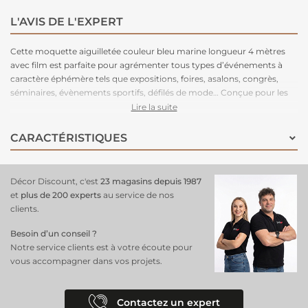
L'AVIS DE L'EXPERT
Cette moquette aiguilletée couleur bleu marine longueur 4 mètres
avec film est parfaite pour agrémenter tous types d’événements à
caractère éphémère tels que expositions, foires, asalons, congrès,
séminaires, évènements sportifs, défilés de mode… Conçue pour les
grands volumes de pose, cette moquette est légère à manipuler,
Lire la suite
facile à couper, rapide à poser et adhère très bien aux adhésifs double-
face. Très stable, cette moquette peut être posée en bord à bord ou
CARACTÉRISTIQUES
en superposé. Parce que le respect de l’environnement est la priorité
de notre fabriquant depuis de nombreuses années. C'est une
moquette 100% recyclable, permettant un recyclage total après
Décor Discount, c'est
23 magasins depuis 1987
l’événement.
et
plus de 200 experts
au service de nos
clients.
Besoin d’un conseil ?
Notre service clients est à votre écoute pour
vous accompagner dans vos projets.
Contactez un expert