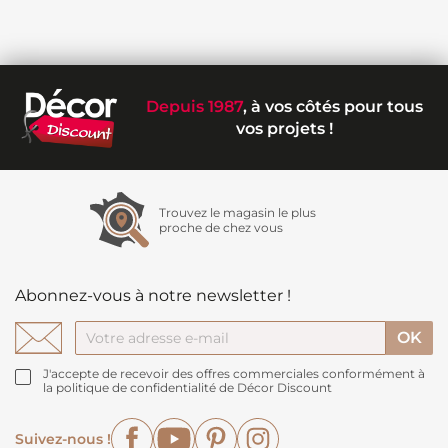
Depuis 1987
, à vos côtés pour tous
vos projets !
Trouvez le magasin le plus
proche de chez vous
Abonnez-vous à notre newsletter !
J'accepte de recevoir des offres commerciales conformément à
la politique de confidentialité de Décor Discount
Facebook
YouTube
Pinterest
Instagram
Suivez-nous !