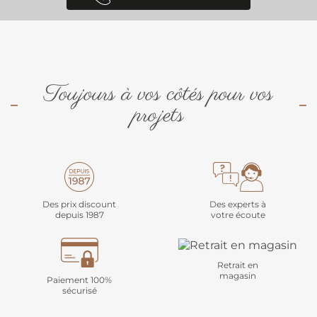
Toujours à vos côtés pour vos
projets
Des prix discount
Des experts à
depuis 1987
votre écoute
Retrait en
magasin
Paiement 100%
sécurisé