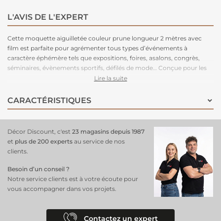
L'AVIS DE L'EXPERT
Cette moquette aiguilletée couleur prune longueur 2 mètres avec
film est parfaite pour agrémenter tous types d’événements à
caractère éphémère tels que expositions, foires, asalons, congrès,
séminaires, évènements sportifs, défilés de mode… Conçue pour les
grands volumes de pose, cette moquette est légère à manipuler,
Lire la suite
facile à couper, rapide à poser et adhère très bien aux adhésifs double-
face. Très stable, cette moquette peut être posée en bord à bord ou
CARACTÉRISTIQUES
en superposé. Parce que le respect de l’environnement est la priorité
de notre fabriquant depuis de nombreuses années. C'est une
moquette 100% recyclable, permettant un recyclage total après
Décor Discount, c'est
23 magasins depuis 1987
l’événement.
et
plus de 200 experts
au service de nos
clients.
Besoin d’un conseil ?
Notre service clients est à votre écoute pour
vous accompagner dans vos projets.
Contactez un expert