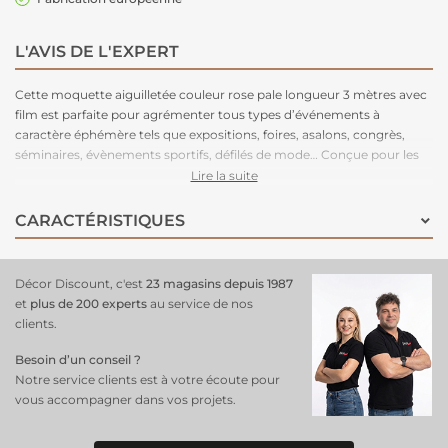
L'AVIS DE L'EXPERT
Cette moquette aiguilletée couleur rose pale longueur 3 mètres avec
film est parfaite pour agrémenter tous types d’événements à
caractère éphémère tels que expositions, foires, asalons, congrès,
séminaires, évènements sportifs, défilés de mode… Conçue pour les
grands volumes de pose, cette moquette est légère à manipuler,
Lire la suite
facile à couper, rapide à poser et adhère très bien aux adhésifs double-
face. Très stable, cette moquette peut être posée en bord à bord ou
CARACTÉRISTIQUES
en superposé. Parce que le respect de l’environnement est la priorité
de notre fabriquant depuis de nombreuses années. C'est une
moquette 100% recyclable, permettant un recyclage total après
Décor Discount, c'est
23 magasins depuis 1987
l’événement.
et
plus de 200 experts
au service de nos
clients.
Besoin d’un conseil ?
Notre service clients est à votre écoute pour
vous accompagner dans vos projets.