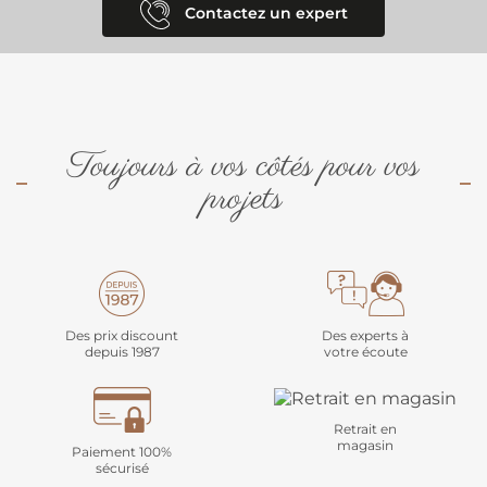
Contactez un expert
Toujours à vos côtés pour vos
projets
Des prix discount
Des experts à
depuis 1987
votre écoute
Retrait en
magasin
Paiement 100%
sécurisé