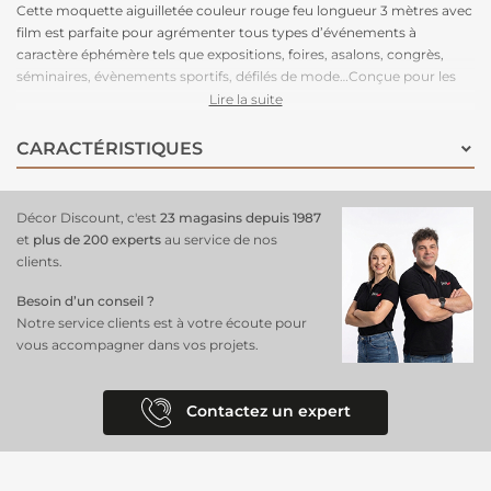
Cette moquette aiguilletée couleur rouge feu longueur 3 mètres avec
film est parfaite pour agrémenter tous types d’événements à
caractère éphémère tels que expositions, foires, asalons, congrès,
séminaires, évènements sportifs, défilés de mode…Conçue pour les
grands volumes de pose, cette moquette est légère à manipuler,
Lire la suite
facile à couper, rapide à poser et adhère très bien aux adhésifs double-
face. Très stable, cette moquette peut être posée en bord à bord ou
CARACTÉRISTIQUES
en superposé. Parce que le respect de l’environnement est la priorité
de notre fabriquant depuis de nombreuses années. C'est une
moquette 100% recyclable, permettant un recyclage total après
Décor Discount, c'est
23 magasins depuis 1987
l’événement.
et
plus de 200 experts
au service de nos
clients.
Besoin d’un conseil ?
Notre service clients est à votre écoute pour
vous accompagner dans vos projets.
Contactez un expert