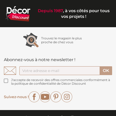
Depuis 1987
, à vos côtés pour tous
vos projets !
Trouvez le magasin le plus
proche de chez vous
Abonnez-vous à notre newsletter !
J'accepte de recevoir des offres commerciales conformément à
la politique de confidentialité de Décor Discount
Facebook
YouTube
Pinterest
Instagram
Suivez-nous !