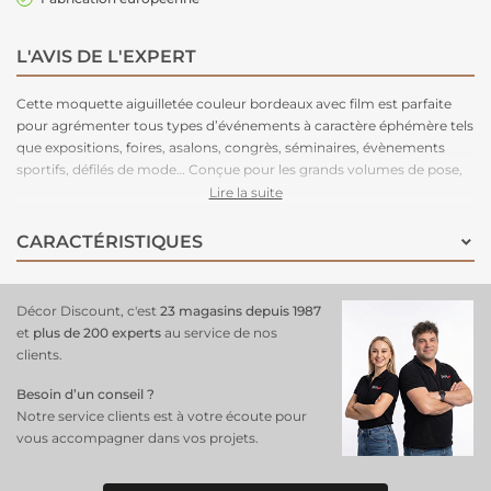
L'AVIS DE L'EXPERT
Cette moquette aiguilletée couleur bordeaux avec film est parfaite
pour agrémenter tous types d’événements à caractère éphémère tels
que expositions, foires, asalons, congrès, séminaires, évènements
sportifs, défilés de mode… Conçue pour les grands volumes de pose,
cette moquette est légère à manipuler, facile à couper, rapide à poser
Lire la suite
et adhère très bien aux adhésifs double-face. Très stable, cette
moquette peut être posée en bord à bord ou en superposé. Parce
CARACTÉRISTIQUES
que le respect de l’environnement est la priorité de notre fabriquant
depuis de nombreuses années. C'est une moquette 100% recyclable,
permettant un recyclage total après l’événement.
Décor Discount, c'est
23 magasins depuis 1987
et
plus de 200 experts
au service de nos
clients.
Besoin d’un conseil ?
Notre service clients est à votre écoute pour
vous accompagner dans vos projets.