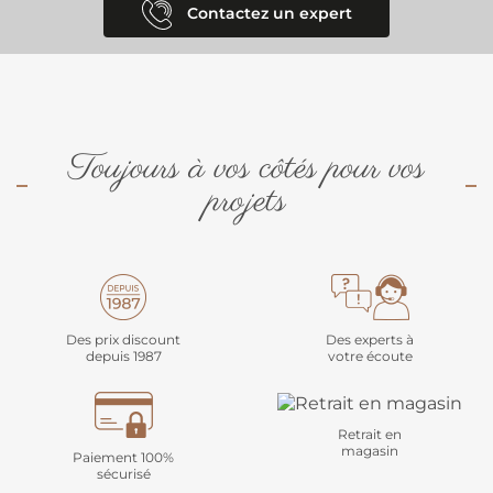
Contactez un expert
Toujours à vos côtés pour vos
projets
Des prix discount
Des experts à
depuis 1987
votre écoute
Retrait en
magasin
Paiement 100%
sécurisé