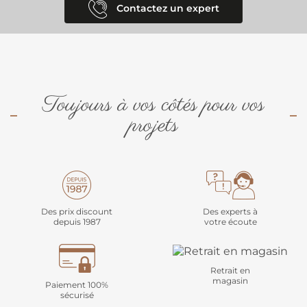
Contactez un expert
Toujours à vos côtés pour vos
projets
Des prix discount
Des experts à
depuis 1987
votre écoute
Retrait en
magasin
Paiement 100%
sécurisé