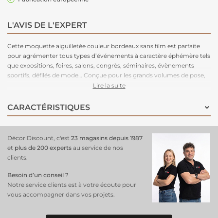
L'AVIS DE L'EXPERT
Cette moquette aiguilletée couleur bordeaux sans film est parfaite
pour agrémenter tous types d’événements à caractère éphémère tels
que expositions, foires, salons, congrès, séminaires, évènements
sportifs, défilés de mode… Conçue pour les grands volumes de pose,
cette moquette est légère à manipuler, facile à couper, rapide à poser
Lire la suite
et adhère très bien aux adhésifs double-face. Très stable, cette
moquette peut être posée en bord à bord ou en superposé. Parce
CARACTÉRISTIQUES
que le respect de l’environnement est la priorité de notre fabriquant
depuis de nombreuses années. C'est une moquette 100% recyclable,
permettant un recyclage total après l’événement.
Décor Discount, c'est
23 magasins depuis 1987
et
plus de 200 experts
au service de nos
clients.
Besoin d’un conseil ?
Notre service clients est à votre écoute pour
vous accompagner dans vos projets.