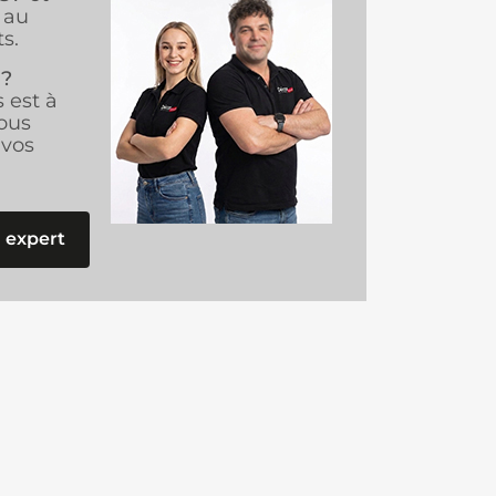
au
s.
 ?
s est à
ous
vos
 expert