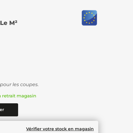
Le M²
 pour les coupes.
n retrait magasin
er
Vérifier votre stock en magasin