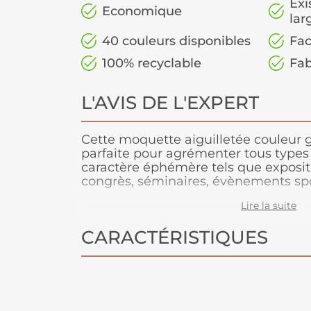
Exi
Economique
lar
40 couleurs disponibles
Fac
100% recyclable
Fab
L'AVIS DE L'EXPERT
Cette moquette aiguilletée couleur gr
parfaite pour agrémenter tous type
caractère éphémère tels que expositio
congrès, séminaires, évènements spo
Conçue pour les grands volumes de 
Lire la suite
est légère à manipuler, facile à coupe
adhère très bien aux adhésifs double-
CARACTÉRISTIQUES
moquette peut être posée en bord à
Parce que le respect de l’environneme
notre fabriquant depuis de nombreu
moquette 100% recyclable, permettan
après l’événement.