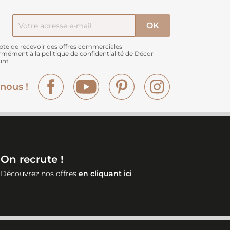
pte de recevoir des offres commerciales
rmément à
la politique de confidentialité de Décor
unt
Facebook
YouTube
Pinterest
Instagram
nous !
On recrute !
Découvrez nos offres
en cliquant ici