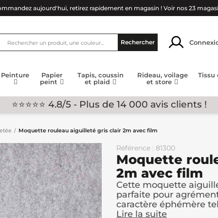
mmandez aujourd'hui, retirez rapidement en magasin !
Voir nos 23 magas
Connexi
Rechercher
Peinture
Papier
Tapis, coussin
Rideau, voilage
Tissu
peint
et plaid
et store
⭐⭐⭐⭐⭐ 4.8/5 - Plus de 14 000 avis clients !
letée
Moquette rouleau aiguilleté gris clair 2m avec film
Référence : 81300
Moquette roulea
2m avec film
Cette moquette aiguille
parfaite pour agrémen
caractère éphémère tels
Lire la suite