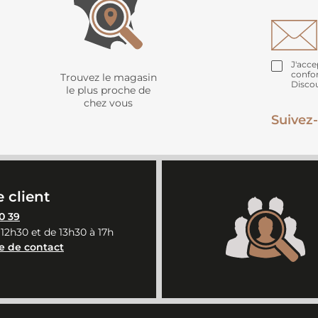
J'acce
confo
Trouvez le magasin
Disco
le plus proche de
chez vous
Suivez-
 client
0 39
 12h30 et de 13h30 à 17h
e de contact