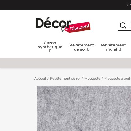
Co
Gazon
Revêtement
Revêtement
synthétique
de sol
mural
Accueil
Revêtement de sol
Moquette
Moquette aiguil