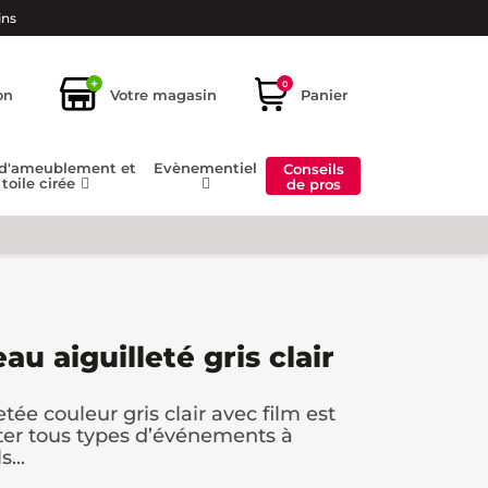
ins
+
0
on
Votre magasin
Panier
 d'ameublement et
Evènementiel
Conseils
toile cirée
de pros
u aiguilleté gris clair
tée couleur gris clair avec film est
ter tous types d’événements à
...