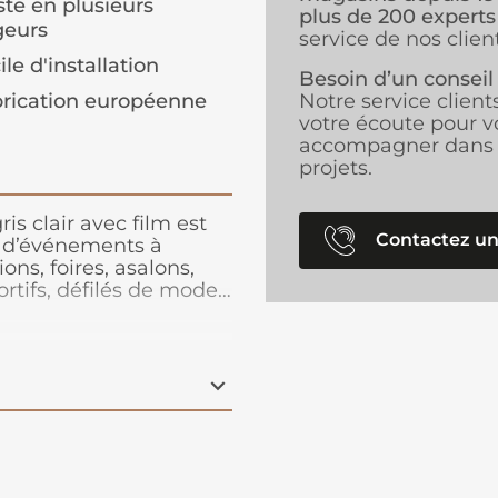
ste en plusieurs
plus de 200 experts
geurs
service de nos client
ile d'installation
Besoin d’un conseil
rication européenne
Notre service client
votre écoute pour v
accompagner dans 
projets.
is clair avec film est
Contactez un
s d’événements à
ns, foires, asalons,
rtifs, défilés de mode…
pose, cette moquette
r, rapide à poser et
face. Très stable, cette
 bord ou en superposé.
nt est la priorité de
ses années. C'est une
t un recyclage total