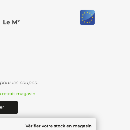
€
Le M²
 pour les coupes.
n retrait magasin
er
Vérifier votre stock en magasin