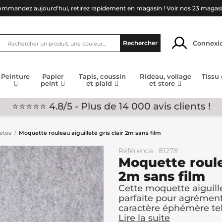
mmandez aujourd'hui, retirez rapidement en magasin !
Voir nos 23 magas
Connexi
Rechercher
Peinture
Papier
Tapis, coussin
Rideau, voilage
Tissu
peint
et plaid
et store
⭐⭐⭐⭐⭐ 4.8/5 - Plus de 14 000 avis clients !
letée
Moquette rouleau aiguilleté gris clair 2m sans film
Référence : 81278
Moquette roulea
2m sans film
Cette moquette aiguille
parfaite pour agrémen
caractère éphémère tels
Lire la suite