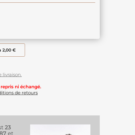
à 2,00 €
 livraison.
 repris ni échangé.
itions de retours
st
23
987
et