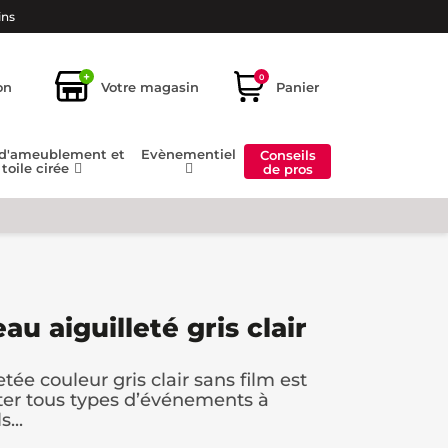
ins
+
0
on
Votre magasin
Panier
 d'ameublement et
Evènementiel
Conseils
toile cirée
de pros
u aiguilleté gris clair
tée couleur gris clair sans film est
ter tous types d’événements à
...