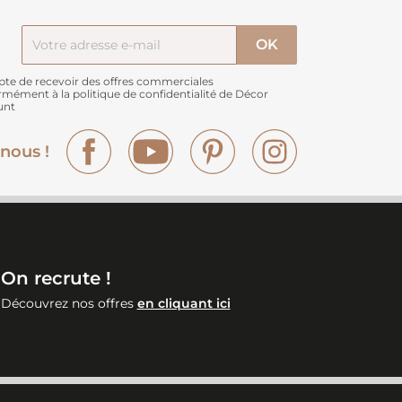
pte de recevoir des offres commerciales
rmément à
la politique de confidentialité de Décor
unt
Facebook
YouTube
Pinterest
Instagram
nous !
On recrute !
Découvrez nos offres
en cliquant ici