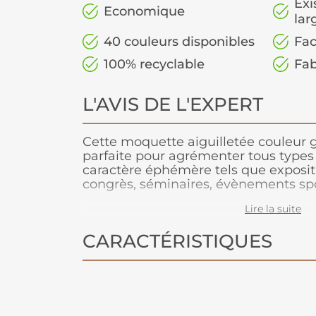
Exi
Economique
lar
40 couleurs disponibles
Fac
100% recyclable
Fab
L'AVIS DE L'EXPERT
Cette moquette aiguilletée couleur gr
parfaite pour agrémenter tous type
caractère éphémère tels que expositio
congrès, séminaires, évènements spo
Conçue pour les grands volumes de 
Lire la suite
est légère à manipuler, facile à coupe
adhère très bien aux adhésifs double-
CARACTÉRISTIQUES
moquette peut être posée en bord à
Parce que le respect de l’environneme
notre fabriquant depuis de nombreu
moquette 100% recyclable, permettan
après l’événement.