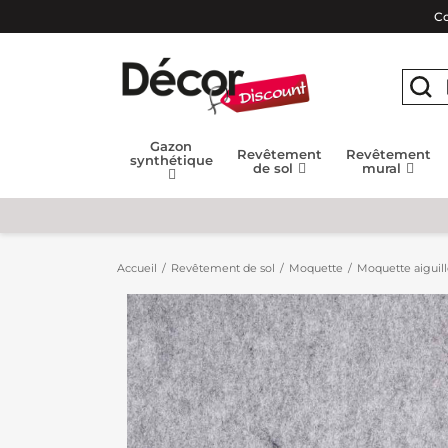
Co
Gazon
Revêtement
Revêtement
synthétique
de sol
mural
Accueil
Revêtement de sol
Moquette
Moquette aiguil