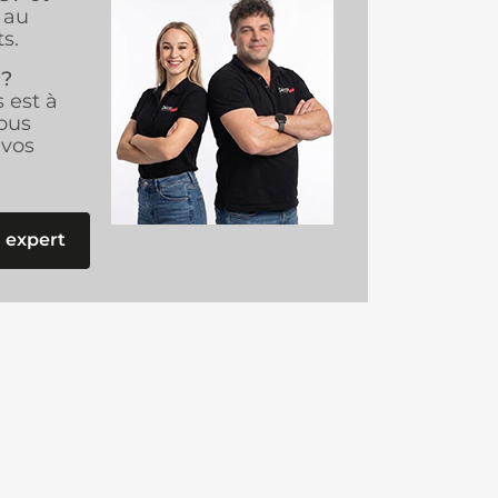
au
s.
 ?
s est à
ous
vos
 expert