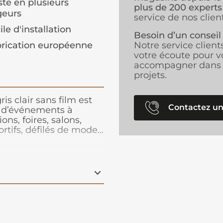
ste en plusieurs
plus de 200 experts
geurs
service de nos client
ile d'installation
Besoin d’un conseil
rication européenne
Notre service client
votre écoute pour v
accompagner dans 
projets.
is clair sans film est
Contactez un
s d’événements à
ns, foires, salons,
rtifs, défilés de mode…
pose, cette moquette
r, rapide à poser et
face. Très stable, cette
 bord ou en superposé.
nt est la priorité de
ses années. C'est une
t un recyclage total