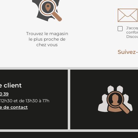
J'acce
confo
Trouvez le magasin
Disco
le plus proche de
chez vous
Suivez-
 client
0 39
 12h30 et de 13h30 à 17h
e de contact