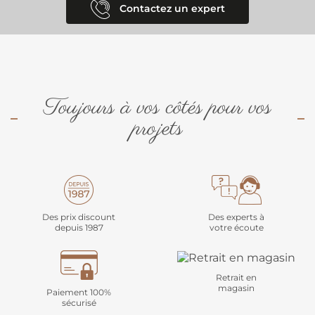
Contactez un expert
Toujours à vos côtés pour vos
projets
Des prix discount
Des experts à
depuis 1987
votre écoute
Retrait en
magasin
Paiement 100%
sécurisé