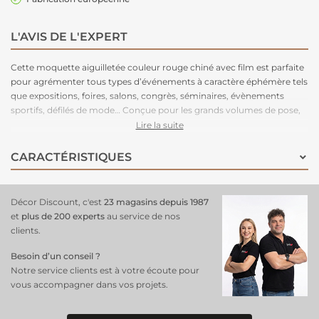
L'AVIS DE L'EXPERT
Cette moquette aiguilletée couleur rouge chiné avec film est parfaite
pour agrémenter tous types d’événements à caractère éphémère tels
que expositions, foires, salons, congrès, séminaires, évènements
sportifs, défilés de mode… Conçue pour les grands volumes de pose,
cette moquette est légère à manipuler, facile à couper, rapide à poser
Lire la suite
et adhère très bien aux adhésifs double-face. Très stable, cette
moquette peut être posée en bord à bord ou en superposé. Parce
CARACTÉRISTIQUES
que le respect de l’environnement est la priorité de notre fabriquant
depuis de nombreuses années. C'est une moquette 100% recyclable,
permettant un recyclage total après l’événement.
Décor Discount, c'est
23 magasins depuis 1987
et
plus de 200 experts
au service de nos
clients.
Besoin d’un conseil ?
Notre service clients est à votre écoute pour
vous accompagner dans vos projets.