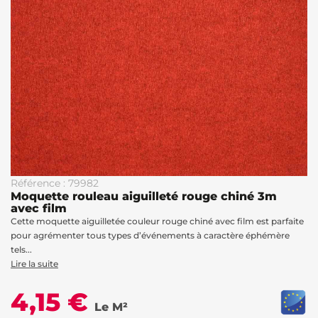
Référence : 79982
Moquette rouleau aiguilleté rouge chiné 3m
avec film
Cette moquette aiguilletée couleur rouge chiné avec film est parfaite
pour agrémenter tous types d’événements à caractère éphémère
tels...
Lire la suite
4,15 €
Le M²