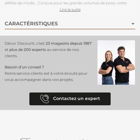
défilés de mode… Conçue pour les grands volumes de pose, cette
moquette est légère à manipuler, facile à couper, rapide à poser et
Lire la suite
adhère très bien aux adhésifs double-face. Très stable, cette
moquette peut être posée en bord à bord ou en superposé. Parce
CARACTÉRISTIQUES
que le respect de l’environnement est la priorité de notre fabriquant
depuis de nombreuses années. C'est une moquette 100% recyclable,
permettant un recyclage total après l’événement.
Décor Discount, c'est
23 magasins depuis 1987
et
plus de 200 experts
au service de nos
clients.
Besoin d’un conseil ?
Notre service clients est à votre écoute pour
vous accompagner dans vos projets.
Contactez un expert