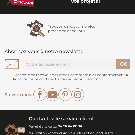
vos projets !
Trouvez le magasin le plus
proche de chez vous
Abonnez-vous à notre newsletter !
J'accepte de recevoir des offres commerciales conformément à
la politique de confidentialité de Décor Discount
Facebook
YouTube
Pinterest
Instagram
Suivez-nous !
Contactez le service client
Par téléphone au
04 26 94 00 39
du lundi au vendredi de 9h à 12h30 et de 13h30 à 17h