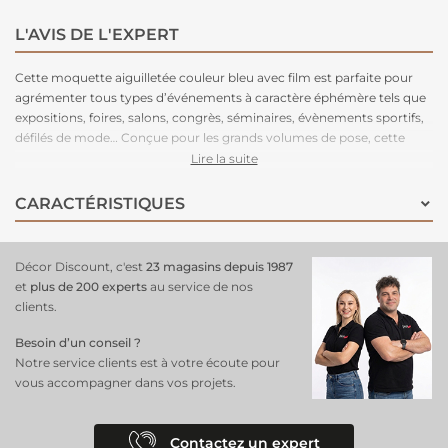
L'AVIS DE L'EXPERT
Cette moquette aiguilletée couleur bleu avec film est parfaite pour
agrémenter tous types d’événements à caractère éphémère tels que
expositions, foires, salons, congrès, séminaires, évènements sportifs,
défilés de mode… Conçue pour les grands volumes de pose, cette
moquette est légère à manipuler, facile à couper, rapide à poser et
Lire la suite
adhère très bien aux adhésifs double-face. Très stable, cette
moquette peut être posée en bord à bord ou en superposé. Parce
CARACTÉRISTIQUES
que le respect de l’environnement est la priorité de notre fabriquant
depuis de nombreuses années. C'est une moquette 100% recyclable,
permettant un recyclage total après l’événement.
Décor Discount, c'est
23 magasins depuis 1987
et
plus de 200 experts
au service de nos
clients.
Besoin d’un conseil ?
Notre service clients est à votre écoute pour
vous accompagner dans vos projets.
Contactez un expert