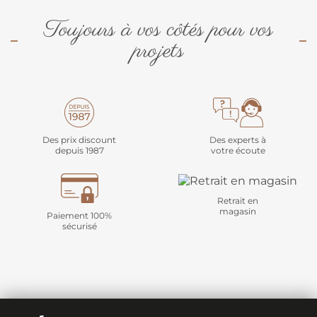
Toujours à vos côtés pour vos
projets
Des prix discount
Des experts à
depuis 1987
votre écoute
Retrait en
magasin
Paiement 100%
sécurisé