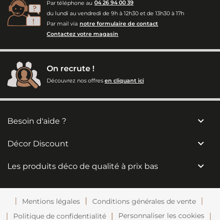
Par téléphone au
04 26 94 00 39
du lundi au vendredi de 9h à 12h30 et de 13h30 à 17h
Par mail via
notre formulaire de contact
Contactez votre magasin
On recrute !
Découvrez nos offres
en cliquant ici

Besoin d'aide ?

Décor Discount

Les produits déco de qualité à prix bas
Mentions légales
Conditions générales de vente
Personnaliser les cookies
Politique de confidentialité