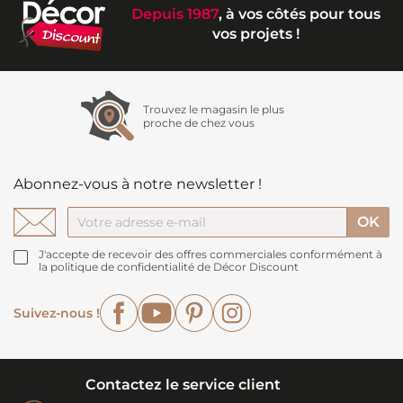
Depuis 1987
, à vos côtés pour tous
vos projets !
Trouvez le magasin le plus
proche de chez vous
Abonnez-vous à notre newsletter !
J'accepte de recevoir des offres commerciales conformément à
la politique de confidentialité de Décor Discount
Facebook
YouTube
Pinterest
Instagram
Suivez-nous !
Contactez le service client