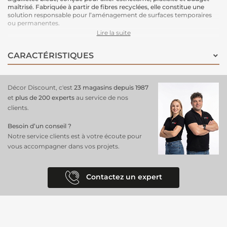
maîtrisé. Fabriquée à partir de fibres recyclées, elle constitue une
solution responsable pour l’aménagement de surfaces temporaires
ou permanentes.
Grâce à sa largeur de 4 mètres, elle est idéale pour couvrir rapidement
Lire la suite
de grandes zones sans multiplication des raccords. Sa pose simple
permet une installation rapide, que ce soit pour un usage
CARACTÉRISTIQUES
domestique, des événements ou des salons professionnels.
Classée Bfl-s1, cette moquette répond aux normes de sécurité
incendie, ce qui la rend parfaitement adaptée aux environnements
recevant du public.
Décor Discount, c'est
23 magasins depuis 1987
Caractéristiques :
Couleur : Bleu
et
plus de 200 experts
au service de nos
Largeur : 4 mètres
clients.
Épaisseur : 2,30 mm
Besoin d’un conseil ?
Composition : Fibres recyclées
Notre service clients est à votre écoute pour
Origine : Fabrication française
vous accompagner dans vos projets.
Les + produit :
Idéale pour stands, foires et événements
Recouvrement rapide des grandes surfaces
Contactez un expert
Bon rapport qualité / prix
Démarche écoresponsable
Une moquette fiable et polyvalente, parfaite pour créer un espace
accueillant et structuré en toute simplicité.