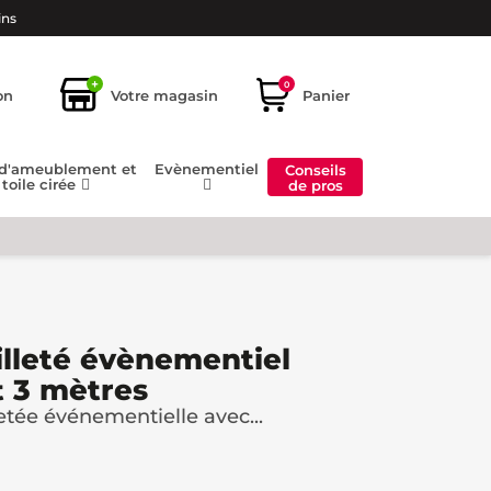
ins
+
0
on
Votre magasin
Panier
 d'ameublement et
Evènementiel
Conseils
toile cirée
de pros
lleté évènementiel
t 3 mètres
etée événementielle avec...