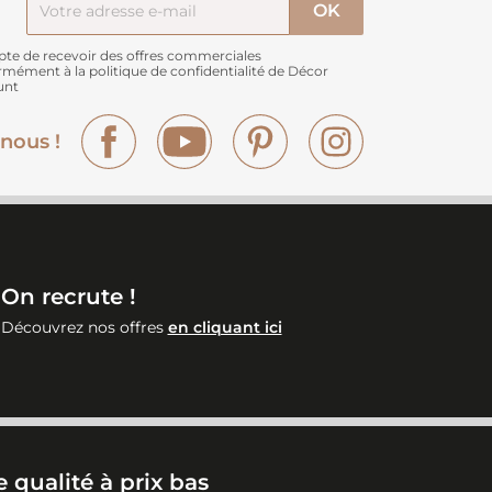
pte de recevoir des offres commerciales
rmément à
la politique de confidentialité de Décor
unt
Facebook
YouTube
Pinterest
Instagram
nous !
On recrute !
Découvrez nos offres
en cliquant ici
 qualité à prix bas