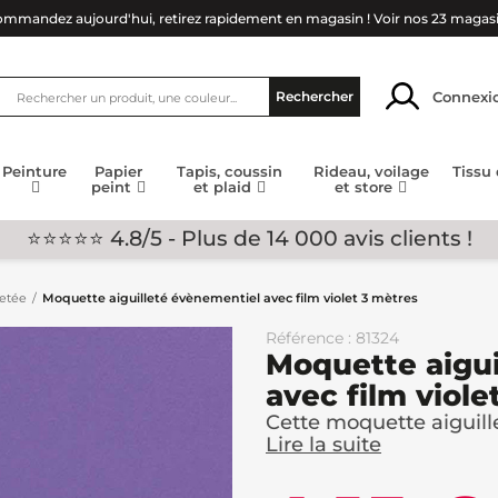
mmandez aujourd'hui, retirez rapidement en magasin !
Voir nos 23 magas
Connexi
Rechercher
Peinture
Papier
Tapis, coussin
Rideau, voilage
Tissu
peint
et plaid
et store
⭐⭐⭐⭐⭐ 4.8/5 - Plus de 14 000 avis clients !
letée
Moquette aiguilleté évènementiel avec film violet 3 mètres
Référence : 81324
Moquette aigui
avec film viole
Cette moquette aiguill
Lire la suite