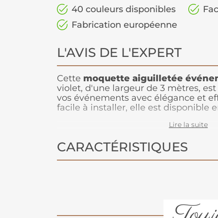
40 couleurs disponibles
Fac
Fabrication européenne
L'AVIS DE L'EXPERT
Cette
moquette aiguilletée événe
violet, d'une largeur de 3 mètres, est
vos événements avec élégance et ef
facile à installer, elle est disponible
pour s'adapter à vos besoins. Avec u
Lire la suite
elle permet de créer des ambiances v
sobres aux plus audacieuses. Fabriq
CARACTÉRISTIQUES
moquette garantit une qualité fiabl
exigences des installations éphémèr
Toujo