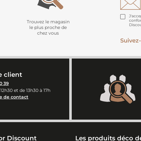
J'acce
confo
Trouvez le magasin
Disco
le plus proche de
chez vous
Suivez-
 client
0 39
 12h30 et de 13h30 à 17h
e de contact
or Discount
Les produits déco de