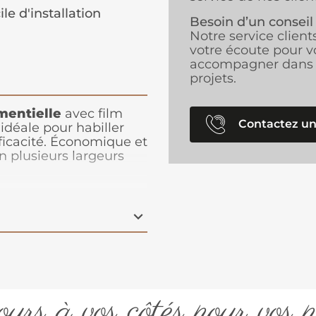
ile d'installation
Besoin d’un conseil
Notre service client
votre écoute pour v
accompagner dans 
projets.
mentielle
avec film
Contactez un
 idéale pour habiller
ficacité. Économique et
 en plusieurs largeurs
n choix de 40 couleurs,
ariées, des plus
uée en Europe, cette
e tout en répondant aux
es.
urs à vos côtés pour vos p