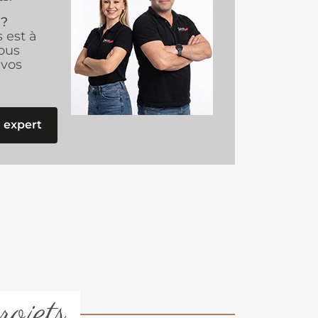
 ?
s est à
ous
vos
 expert
rojets