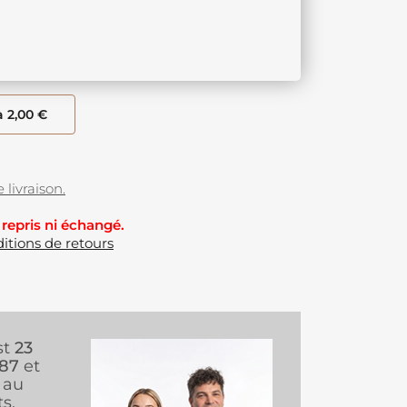
à 2,00 €
 livraison.
 repris ni échangé.
itions de retours
st
23
987
et
au
s.