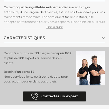
Cette
moquette aiguilletée
événementielle
avec film gris
anthracite, d'une largeur de 3 mètres, est une solution idéale pour vos
événements temporaires. Économique et facile à installer, elle
s’adapte parfaitement à tous types d’espaces. Disponible en plusieurs
largeurs, elle offre une grande flexibilité selon vos besoins. Avec une
Lire la suite
finition élégante en gris anthracite, cette
moquette
ajoute une
touche moderne et sophistiquée à vos installations. Fabriquée en
CARACTÉRISTIQUES
Europe, elle assure une qualité optimale pour vos projets
événementiels.
Décor Discount, c'est
23 magasins depuis 1987
et
plus de 200 experts
au service de nos
clients.
Besoin d’un conseil ?
Notre service clients est à votre écoute pour
vous accompagner dans vos projets.
Contactez un expert