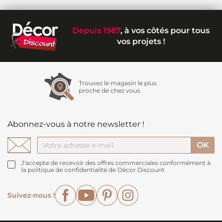
Depuis 1987
, à vos côtés pour tous
vos projets !
Trouvez le magasin le plus
proche de chez vous
Abonnez-vous à notre newsletter !
J'accepte de recevoir des offres commerciales conformément à
la politique de confidentialité de Décor Discount
Facebook
YouTube
Pinterest
Instagram
Suivez-nous !