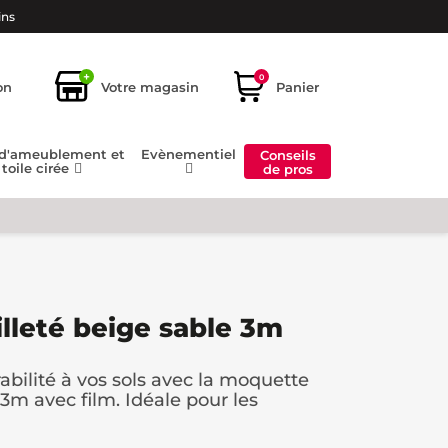
ins
+
0
on
Votre magasin
Panier
 d'ameublement et
Evènementiel
Conseils
toile cirée
de pros
lleté beige sable 3m
abilité à vos sols avec la moquette
 3m avec film. Idéale pour les