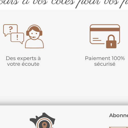
urs à vos côtés pour vos p
Des experts à
Paiement 100%
votre écoute
sécurisé
Abonne