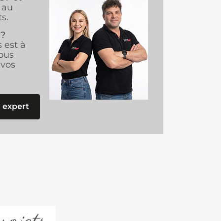
au
s.
 ?
s est à
ous
vos
 expert