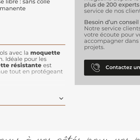
e libre : sans colle
plus de 200 experts
rmanente
service de nos client
Besoin d’un conseil
Notre service client
votre écoute pour v
accompagner dans 
projets.
sols avec la
moquette
. Idéale pour les
te résistante
est
Contactez un
nue tout en protégeant
intégré. Sa teinte beige
se parfaitement avec
ne ambiance
à poser et à
s bureaux, halls ou