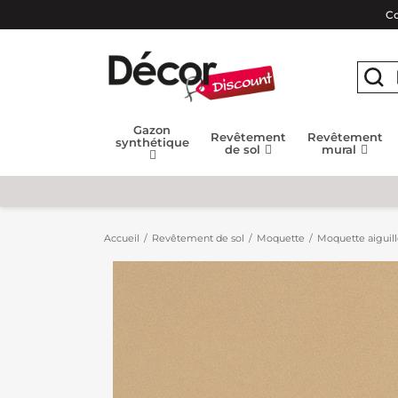
Co
Gazon
Revêtement
Revêtement
synthétique
de sol
mural
Accueil
Revêtement de sol
Moquette
Moquette aiguil