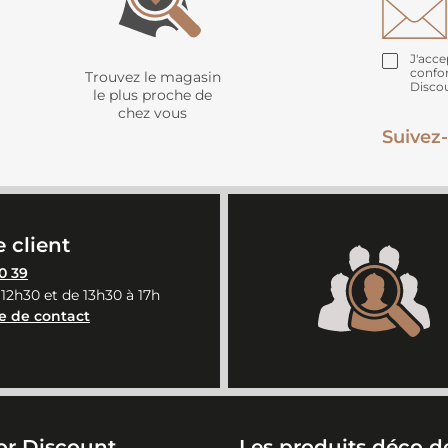
J'acce
confo
Trouvez le magasin
Disco
le plus proche de
chez vous
Suivez-
 client
0 39
 12h30 et de 13h30 à 17h
e de contact
or Discount
Les produits déco de