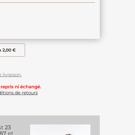
à 2,00 €
 livraison.
 repris ni échangé.
itions de retours
st
23
987
et