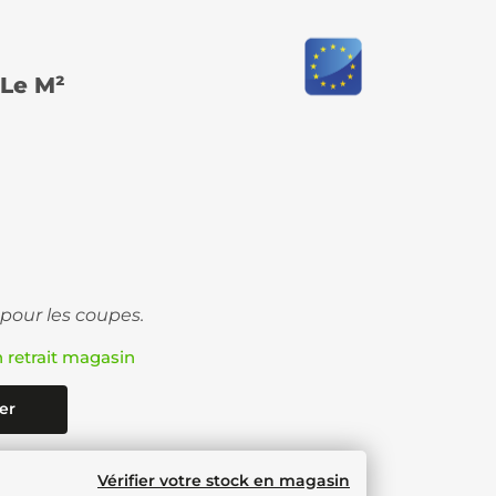
Le M²
 pour les coupes.
n retrait magasin
er
Vérifier votre stock en magasin