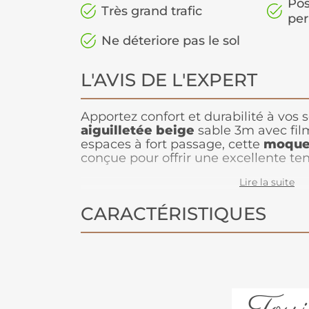
Pos
Très grand trafic
pe
Ne déteriore pas le sol
L'AVIS DE L'EXPERT
Apportez confort et durabilité à vos 
aiguilletée beige
sable 3m avec film
espaces à fort passage, cette
moquet
conçue pour offrir une excellente te
efficacement le sol grâce à son film 
Lire la suite
sable douce et lumineuse s’harmoni
tous les styles d’intérieur, créant u
CARACTÉRISTIQUES
chaleureuse et accueillante.
Facile 
entretenir
, elle est parfaite pour le
espaces résidentiels !