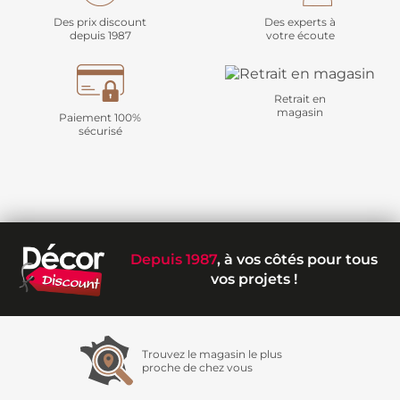
Des prix discount
Des experts à
depuis 1987
votre écoute
Retrait en
magasin
Paiement 100%
sécurisé
Depuis 1987
, à vos côtés pour tous
vos projets !
Trouvez le magasin le plus
proche de chez vous