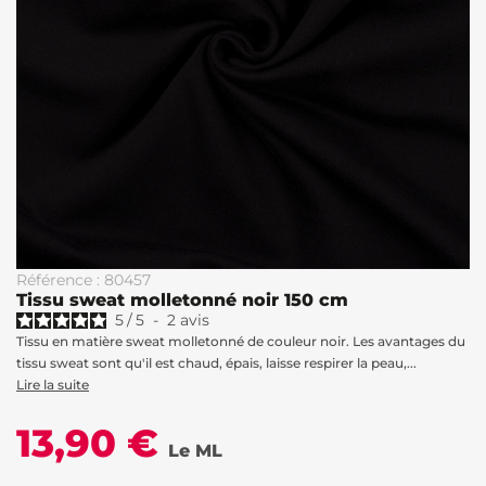
Référence : 80457
Tissu sweat molletonné noir 150 cm
5
/
5
-
2
avis
Tissu en matière sweat molletonné de couleur noir. Les avantages du
tissu sweat sont qu'il est chaud, épais, laisse respirer la peau,...
Lire la suite
13,90 €
Le ML