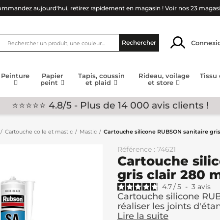
mmandez aujourd'hui, retirez rapidement en magasin !
Voir nos 23 magas
Connexi
Rechercher
Peinture
Papier
Tapis, coussin
Rideau, voilage
Tissu
peint
et plaid
et store
⭐⭐⭐⭐⭐ 4.8/5 - Plus de 14 000 avis clients !
Cartouche colle et mastic
Mastic
Cartouche silicone RUBSON sanitaire gris 
Référence : 74621
Cartouche sili
gris clair 280 m
4.7
/
5
-
3
avis
Cartouche silicone RUB
réaliser les joints d'éta
Lire la suite