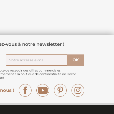
z-vous à notre newsletter !
pte de recevoir des offres commerciales
rmément à
la politique de confidentialité de Décor
unt
Facebook
YouTube
Pinterest
Instagram
nous !