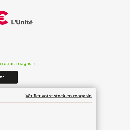
€
L'Unité
n retrait magasin
er
Vérifier votre stock en magasin