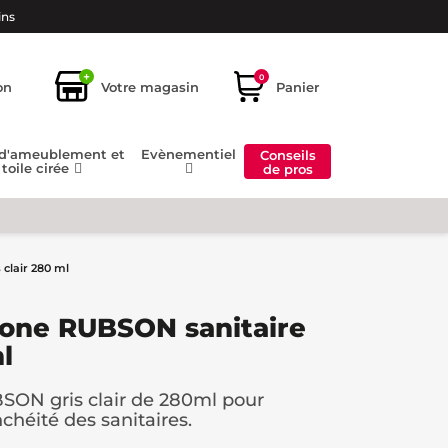
ins
+
0
on
Votre magasin
Panier
 d'ameublement et
Evènementiel
Conseils
toile cirée
de pros
clair 280 ml
cone RUBSON sanitaire
l
SON gris clair de 280ml pour
nchéité des sanitaires.