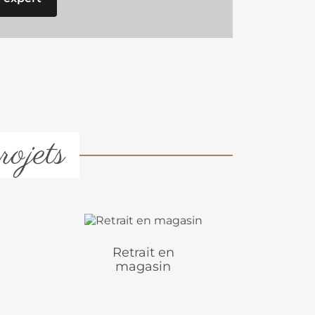
rojets
Retrait en
magasin