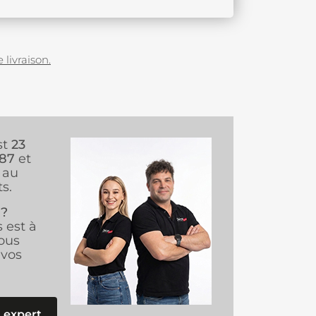
 livraison.
st
23
987
et
au
s.
 ?
s est à
ous
vos
 expert