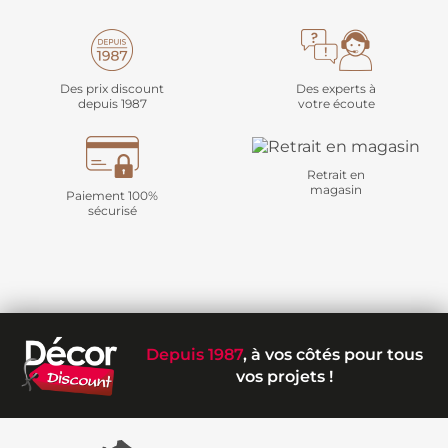
Des prix discount
Des experts à
depuis 1987
votre écoute
Retrait en
magasin
Paiement 100%
sécurisé
Depuis 1987
, à vos côtés pour tous
vos projets !