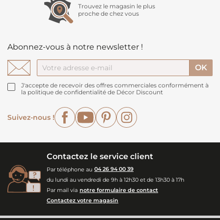
Trouvez le magasin le plus
proche de chez vous
Abonnez-vous à notre newsletter !
J'accepte de recevoir des offres commerciales conformément à
la politique de confidentialité de Décor Discount
Facebook
YouTube
Pinterest
Instagram
Suivez-nous !
Contactez le service client
Par téléphone au
04 26 94 00 39
du lundi au vendredi de 9h à 12h30 et de 13h30 à 17h
Par mail via
notre formulaire de contact
Contactez votre magasin