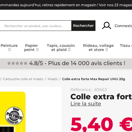
mmandez aujourd'hui, retirez rapidement en magasin !
Voir nos 23 magas
Connexi
Rechercher
Peinture
Papier
Tapis, coussin
Rideau, voilage
Tissu
peint
et plaid
et store
⭐⭐⭐⭐⭐ 4.8/5 - Plus de 14 000 avis clients !
Cartouche colle et mastic
Mastic
Colle extra forte Max Repair UHU 20g
Référence : 83663
Colle extra fo
Lire la suite
5,40 