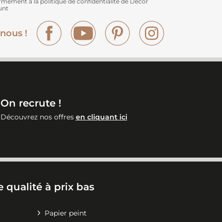
rmément à
la politique de confidentialité de Décor
unt
Facebook
YouTube
Pinterest
Instagram
nous !
On recrute !
Découvrez nos offres
en cliquant ici
 qualité à prix bas
Papier peint