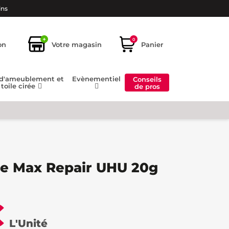
ins
+
0
on
Votre magasin
Panier
 d'ameublement et
Evènementiel
Conseils
toile cirée
de pros
rte Max Repair UHU 20g
€
L'Unité