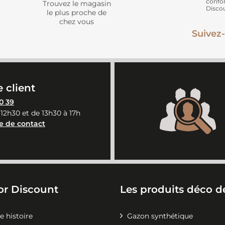
confo
Trouvez le magasin
Disco
le plus proche de
chez vous
Suivez-
 client
0 39
 12h30 et de 13h30 à 17h
e de contact
or Discount
Les produits déco de
e histoire
Gazon synthétique