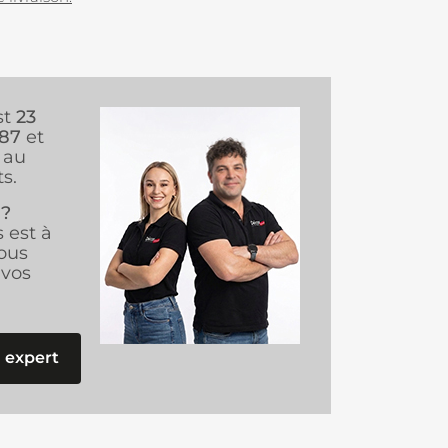
st
23
987
et
au
s.
 ?
s est à
ous
vos
 expert