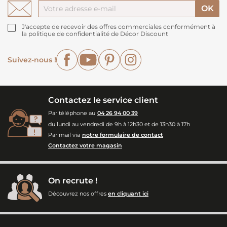
J'accepte de recevoir des offres commerciales conformément à
la politique de confidentialité de Décor Discount
Facebook
YouTube
Pinterest
Instagram
Suivez-nous !
Contactez le service client
Par téléphone au
04 26 94 00 39
du lundi au vendredi de 9h à 12h30 et de 13h30 à 17h
Par mail via
notre formulaire de contact
Contactez votre magasin
On recrute !
Découvrez nos offres
en cliquant ici