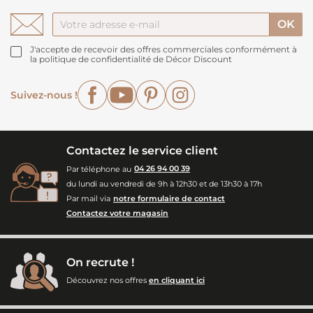
J'accepte de recevoir des offres commerciales conformément à
la politique de confidentialité de Décor Discount
Facebook
YouTube
Pinterest
Instagram
Suivez-nous !
Contactez le service client
Par téléphone au
04 26 94 00 39
du lundi au vendredi de 9h à 12h30 et de 13h30 à 17h
Par mail via
notre formulaire de contact
Contactez votre magasin
On recrute !
Découvrez nos offres
en cliquant ici