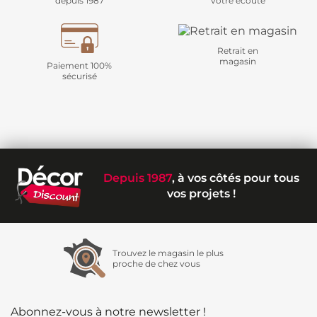
depuis 1987
votre écoute
Retrait en
magasin
Paiement 100%
sécurisé
Depuis 1987
, à vos côtés pour tous
vos projets !
Trouvez le magasin le plus
proche de chez vous
Abonnez-vous à notre newsletter !