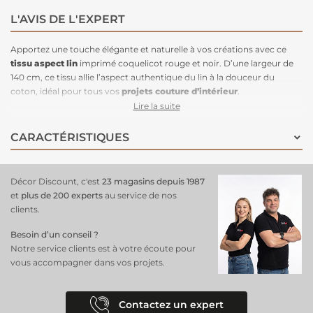
L'AVIS DE L'EXPERT
Apportez une touche élégante et naturelle à vos créations avec ce
tissu aspect lin
imprimé coquelicot rouge et noir. D’une largeur de
140 cm, ce tissu allie l’aspect authentique du lin à la douceur du
coton, idéal pour tous vos
projets couture d’intérieur
.
Le motif coquelicot rouge vibrant sur fond noir crée un contraste
Lire la suite
saisissant et raffiné, parfait pour confectionner vêtements,
accessoires et éléments décoratifs qui sortent de l’ordinaire. Ce tissu
CARACTÉRISTIQUES
est réservé à un usage intérieur uniquement.
Décor Discount, c'est
23 magasins depuis 1987
et
plus de 200 experts
au service de nos
clients.
Besoin d’un conseil ?
Notre service clients est à votre écoute pour
vous accompagner dans vos projets.
Contactez un expert