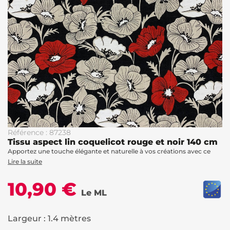
Référence : 87238
Tissu aspect lin coquelicot rouge et noir 140 cm
Apportez une touche élégante et naturelle à vos créations avec ce
Lire la suite
10,90 €
Le ML
Largeur : 1.4 mètres