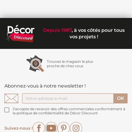
Depuis 1987
, à vos côtés pour tous
vos projets !
Trouvez le magasin le plus
proche de chez vous
Abonnez-vous à notre newsletter !
J'accepte de recevoir des offres commerciales conformément à
la politique de confidentialité de Décor Discount
Facebook
YouTube
Pinterest
Instagram
Suivez-nous !