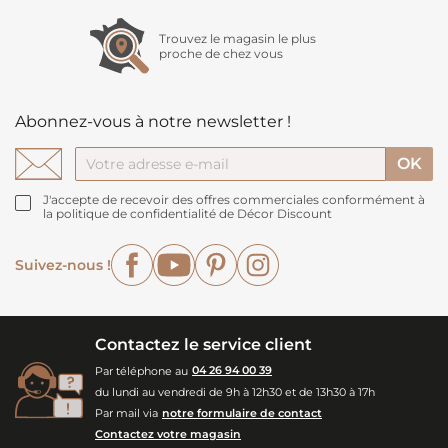
Trouvez le magasin le plus
proche de chez vous
Abonnez-vous à notre newsletter !
J'accepte de recevoir des offres commerciales conformément à
la politique de confidentialité de Décor Discount
Facebook
YouTube
Pinterest
Instagram
Suivez-nous !
Contactez le service client
Par téléphone au
04 26 94 00 39
du lundi au vendredi de 9h à 12h30 et de 13h30 à 17h
Par mail via
notre formulaire de contact
Contactez votre magasin