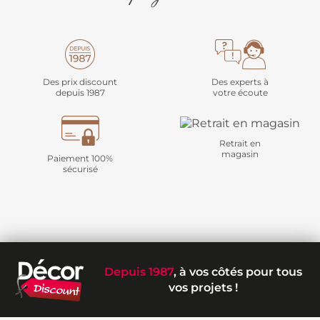
Des prix discount
Des experts à
depuis 1987
votre écoute
Retrait en
magasin
Paiement 100%
sécurisé
Depuis 1987
, à vos côtés pour tous
vos projets !