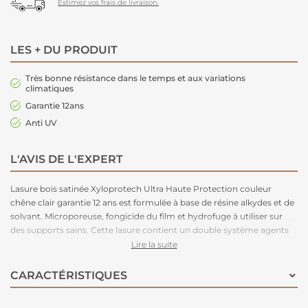
Estimez vos frais de livraison.
LES + DU PRODUIT
Très bonne résistance dans le temps et aux variations
climatiques
Garantie 12ans
Anti UV
L'AVIS DE L'EXPERT
Lasure bois satinée Xyloprotech Ultra Haute Protection couleur
chêne clair garantie 12 ans est formulée à base de résine alkydes et de
solvant. Microporeuse, fongicide du film et hydrofuge à utiliser sur
des supports sains. Cette lasure contient un double système agents
anti UV qui offre un écran protecteur renforcé et la rend plus
Lire la suite
résistante les varirations de températures. Son taux de (extrait sec)
résine élevé garantie une longévité forte. Nous vous recommandons
CARACTÉRISTIQUES
d'appliquer 3 couches pour renforcer sa tenue dans le temps.