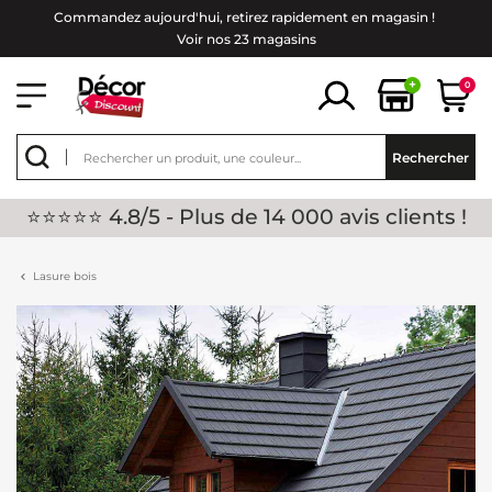
Commandez aujourd'hui, retirez rapidement en magasin !
Voir nos 23 magasins
+
0
Rechercher
⭐⭐⭐⭐⭐ 4.8/5 - Plus de 14 000 avis clients !
Lasure bois