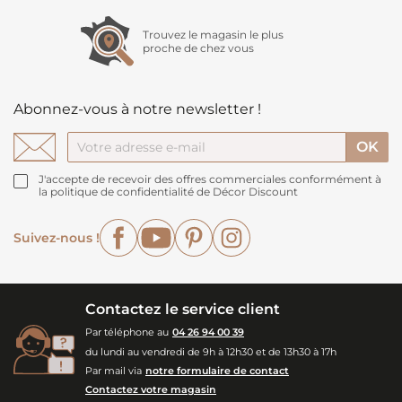
Trouvez le magasin le plus
proche de chez vous
Abonnez-vous à notre newsletter !
J'accepte de recevoir des offres commerciales conformément à
la politique de confidentialité de Décor Discount
Facebook
YouTube
Pinterest
Instagram
Suivez-nous !
Contactez le service client
Par téléphone au
04 26 94 00 39
du lundi au vendredi de 9h à 12h30 et de 13h30 à 17h
Par mail via
notre formulaire de contact
Contactez votre magasin