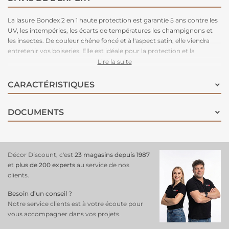
La lasure Bondex 2 en 1 haute protection est garantie 5 ans contre les
UV, les intempéries, les écarts de températures les champignons et
les insectes. De couleur chêne foncé et à l'aspect satin, elle viendra
entretenir vos boiseries. Elle est idéale pour la protection et la
décoration de la surface des bois bruts, anciens ou lasurés. Direct
Lire la suite
tous bois neufs et anciens. Formule onctueuse anti-goutte,
transparente, incolore ou teintée. Bonne pénétration produit dans le
CARACTÉRISTIQUES
support grâce à la finesse des particules. Le film sec forme une
barrière à la surface du bois empêchant la ponte des insectes.
DOCUMENTS
Fongicide encapsulé pour une libération progressive et continue de
l’actif fongicide en fonction des contraintes climatiques telles que
pluie, brouillard, rosée (protection fongicide en surface du film sec
contre le développement des champignons).
Décor Discount, c'est
23 magasins depuis 1987
et
plus de 200 experts
au service de nos
clients.
Besoin d’un conseil ?
Notre service clients est à votre écoute pour
vous accompagner dans vos projets.