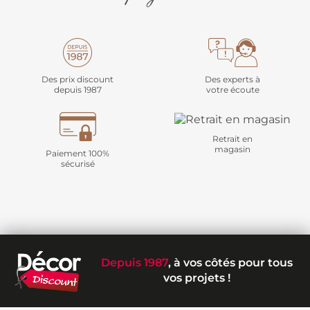
Des prix discount
Des experts à
depuis 1987
votre écoute
Retrait en
magasin
Paiement 100%
sécurisé
Depuis 1987
, à vos côtés pour tous
vos projets !