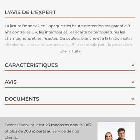
L'AVIS DE L'EXPERT
La lasure Bondex 2 en 1 opaque très haute protection est garantie 8
ans contre les UV, les intempéries, les écarts de températures les
champignons et les insectes. De couleur blanche et à la finition satin
elle viendra entretenir vos boiseries. Elle est idéale pour la protection
et la décoration de la surface des bois bruts, anciens ou lasurés. Direct
Lire la suite
tous bois neufs et anciens. Formule onctueuse anti-goutte,
transparente, incolore ou teintée. Bonne pénétration produit dans le
CARACTÉRISTIQUES
support grâce à la finesse des particules. Le film sec forme une
barrière à la surface du bois empêchant la ponte des insectes.
AVIS
Fongicide encapsulé pour une libération progressive et continue de
l’actif fongicide en fonction des contraintes climatiques telles que
pluie, brouillard, rosée (protection fongicide en surface du film sec
DOCUMENTS
contre le développement des champignons).
Décor Discount, c'est
23 magasins depuis 1987
et
plus de 200 experts
au service de nos
clients.