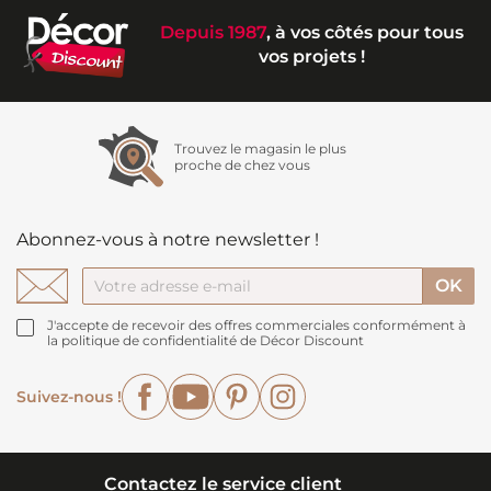
Depuis 1987
, à vos côtés pour tous
vos projets !
Trouvez le magasin le plus
proche de chez vous
Abonnez-vous à notre newsletter !
J'accepte de recevoir des offres commerciales conformément à
la politique de confidentialité de Décor Discount
Facebook
YouTube
Pinterest
Instagram
Suivez-nous !
Contactez le service client