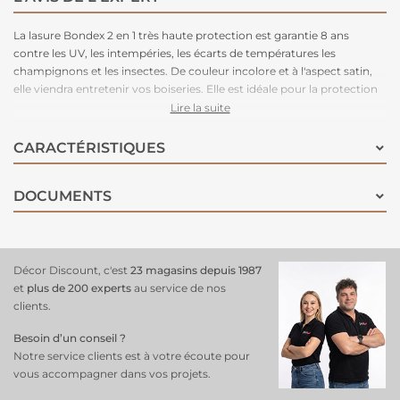
La lasure Bondex 2 en 1 très haute protection est garantie 8 ans
contre les UV, les intempéries, les écarts de températures les
champignons et les insectes. De couleur incolore et à l'aspect satin,
elle viendra entretenir vos boiseries. Elle est idéale pour la protection
et la décoration de la surface des bois bruts, anciens ou lasurés. Direct
Lire la suite
tous bois neufs et anciens. Formule onctueuse anti-goutte,
transparente, incolore ou teintée. Bonne pénétration produit dans le
CARACTÉRISTIQUES
support grâce à la finesse des particules. Le film sec forme une
barrière à la surface du bois empêchant la ponte des insectes.
DOCUMENTS
Fongicide encapsulé pour une libération progressive et continue de
l’actif fongicide en fonction des contraintes climatiques telles que
pluie, brouillard, rosée (protection fongicide en surface du film sec
contre le développement des champignons).
Décor Discount, c'est
23 magasins depuis 1987
et
plus de 200 experts
au service de nos
clients.
Besoin d’un conseil ?
Notre service clients est à votre écoute pour
vous accompagner dans vos projets.