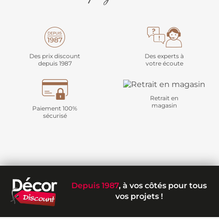
Des prix discount
Des experts à
depuis 1987
votre écoute
Retrait en
magasin
Paiement 100%
sécurisé
Depuis 1987
, à vos côtés pour tous
vos projets !