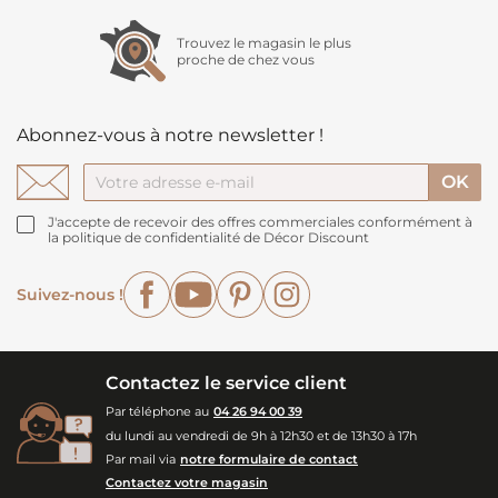
Trouvez le magasin le plus
proche de chez vous
Abonnez-vous à notre newsletter !
J'accepte de recevoir des offres commerciales conformément à
la politique de confidentialité de Décor Discount
Facebook
YouTube
Pinterest
Instagram
Suivez-nous !
Contactez le service client
Par téléphone au
04 26 94 00 39
du lundi au vendredi de 9h à 12h30 et de 13h30 à 17h
Par mail via
notre formulaire de contact
Contactez votre magasin