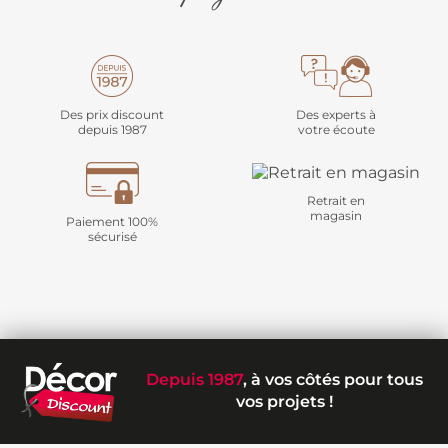
Des prix discount
Des experts à
depuis 1987
votre écoute
Retrait en
magasin
Paiement 100%
sécurisé
Depuis 1987
, à vos côtés pour tous
vos projets !