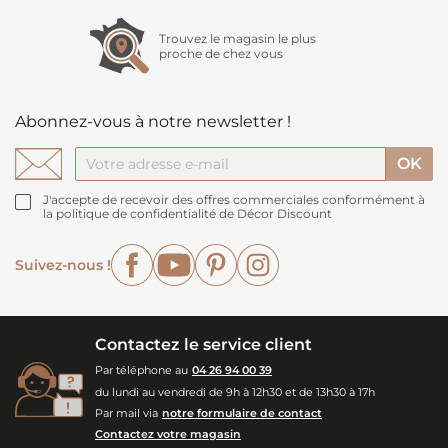
Trouvez le magasin le plus
proche de chez vous
Abonnez-vous à notre newsletter !
J'accepte de recevoir des offres commerciales conformément à
la politique de confidentialité de Décor Discount
Facebook
YouTube
Pinterest
Instagram
Suivez-nous !
Contactez le service client
Par téléphone au
04 26 94 00 39
du lundi au vendredi de 9h à 12h30 et de 13h30 à 17h
Par mail via
notre formulaire de contact
Contactez votre magasin