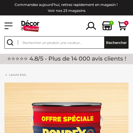
Commandez aujourd'hui, retirez rapidement en magasin !
Voir nos 23 magasins
+
0
Rechercher
⭐⭐⭐⭐⭐ 4.8/5 - Plus de 14 000 avis clients !
Lasure bois