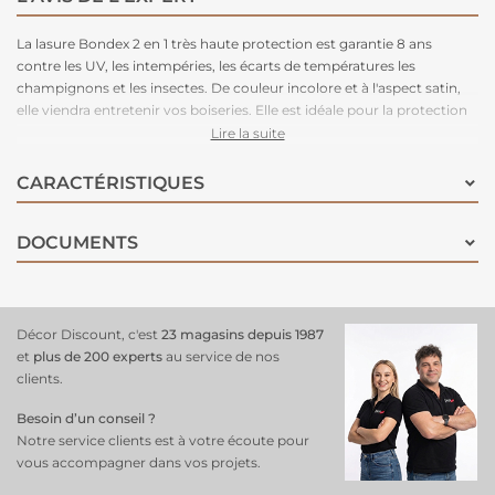
La lasure Bondex 2 en 1 très haute protection est garantie 8 ans
contre les UV, les intempéries, les écarts de températures les
champignons et les insectes. De couleur incolore et à l'aspect satin,
elle viendra entretenir vos boiseries. Elle est idéale pour la protection
et la décoration de la surface des bois bruts, anciens ou lasurés. Direct
Lire la suite
tous bois neufs et anciens. Formule onctueuse anti-goutte,
transparente, incolore ou teintée. Bonne pénétration produit dans le
CARACTÉRISTIQUES
support grâce à la finesse des particules. Le film sec forme une
barrière à la surface du bois empêchant la ponte des insectes.
DOCUMENTS
Fongicide encapsulé pour une libération progressive et continue de
l’actif fongicide en fonction des contraintes climatiques telles que
pluie, brouillard, rosée (protection fongicide en surface du film sec
contre le développement des champignons).
Décor Discount, c'est
23 magasins depuis 1987
et
plus de 200 experts
au service de nos
clients.
Besoin d’un conseil ?
Notre service clients est à votre écoute pour
vous accompagner dans vos projets.