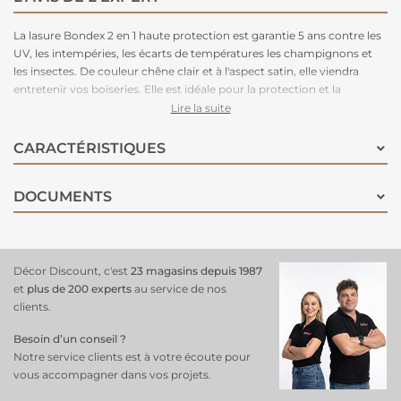
La lasure Bondex 2 en 1 haute protection est garantie 5 ans contre les
UV, les intempéries, les écarts de températures les champignons et
les insectes. De couleur chêne clair et à l'aspect satin, elle viendra
entretenir vos boiseries. Elle est idéale pour la protection et la
décoration de la surface des bois bruts, anciens ou lasurés. Direct
Lire la suite
tous bois neufs et anciens. Formule onctueuse anti-goutte,
transparente, incolore ou teintée. Bonne pénétration produit dans le
CARACTÉRISTIQUES
support grâce à la finesse des particules. Le film sec forme une
barrière à la surface du bois empêchant la ponte des insectes.
DOCUMENTS
Fongicide encapsulé pour une libération progressive et continue de
l’actif fongicide en fonction des contraintes climatiques telles que
pluie, brouillard, rosée (protection fongicide en surface du film sec
contre le développement des champignons).
Décor Discount, c'est
23 magasins depuis 1987
et
plus de 200 experts
au service de nos
clients.
Besoin d’un conseil ?
Notre service clients est à votre écoute pour
vous accompagner dans vos projets.