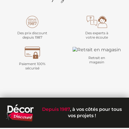
Des prix discount
Des experts à
depuis 1987
votre écoute
Retrait en
magasin
Paiement 100%
sécurisé
Depuis 1987
, à vos côtés pour tous
vos projets !