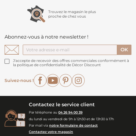
Trouvez le magasin le plus
proche de chez vous
Abonnez-vous à notre newsletter !
J'accepte de recevoir des offres commerciales conformément à
la politique de confidentialité de Décor Discount
Facebook
YouTube
Pinterest
Instagram
Suivez-nous !
Contactez le service client
Par téléphone au
04 26 94 00 39
du lundi au vendredi de 9h à 12h30 et de 13h30 à 17h
Par mail via
notre formulaire de contact
Contactez votre magasin