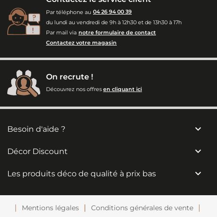
Par téléphone au
04 26 94 00 39
du lundi au vendredi de 9h à 12h30 et de 13h30 à 17h
Par mail via
notre formulaire de contact
Contactez votre magasin
On recrute !
Découvrez nos offres
en cliquant ici

Besoin d'aide ?

Décor Discount

Les produits déco de qualité à prix bas
Mentions légales
Conditions générales de vente