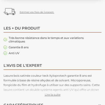
Estimez vos frais de livraison.
LES + DU PRODUIT
Très bonne résistance dans le temps et aux variations
climatiques
Garantie 8 ans
Anti UV
L'AVIS DE L'EXPERT
Lasure bois satinée couleur teck Xyloprotech garantie 8 ans est
formulée à base de résine alkydes et de solvant. Microporeuse,
fongicide du film et hydrofuge à utiliser sur des supports sains. Cette
lasure contient un double système agents anti UV qui offre un écran
protecteur renforcé et la rend plus résistante les varirations de
Lire la suite
températures. Nous vous recommandons d'appliquer 3 couches
pour renforcer sa tenue dans le temps.