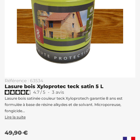
Référence : 63534
Lasure bois Xyloprotec teck satin 5 L
4.7
/
5
-
3
avis
Lasure bois satinée couleur teck Xyloprotech garantie 8 ans est
formulée à base de résine alkydes et de solvant. Microporeuse,
fongicide...
Lire la suite
49,90 €