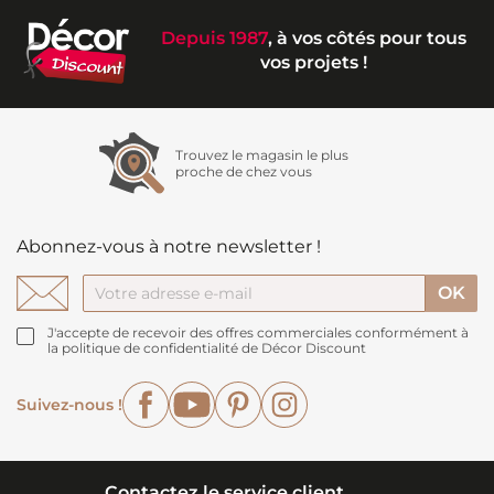
Depuis 1987
, à vos côtés pour tous
vos projets !
Trouvez le magasin le plus
proche de chez vous
Abonnez-vous à notre newsletter !
J'accepte de recevoir des offres commerciales conformément à
la politique de confidentialité de Décor Discount
Facebook
YouTube
Pinterest
Instagram
Suivez-nous !
Contactez le service client