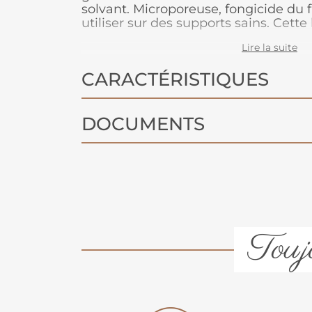
solvant. Microporeuse, fongicide du 
utiliser sur des supports sains. Cette
double système agents anti UV qui o
Lire la suite
protecteur renforcé et la rend plus ré
de températures. Son taux de (extrait
CARACTÉRISTIQUES
garantie une longévité forte. Nous
d'appliquer 3 couches pour renforcer
temps.
DOCUMENTS
Toujo