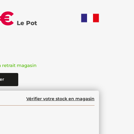
 €
Le Pot
n retrait magasin
er
Vérifier votre stock en magasin