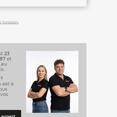
 livraison.
st
23
987
et
au
s.
 ?
s est à
ous
vos
 expert