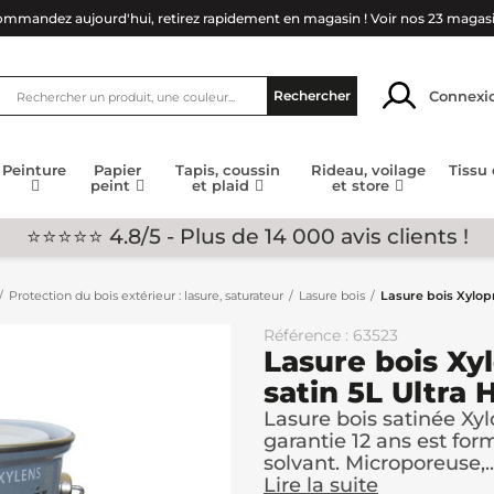
mmandez aujourd'hui, retirez rapidement en magasin !
Voir nos 23 magas
Connexi
Rechercher
Peinture
Papier
Tapis, coussin
Rideau, voilage
Tissu
peint
et plaid
et store
⭐⭐⭐⭐⭐ 4.8/5 - Plus de 14 000 avis clients !
Protection du bois extérieur : lasure, saturateur
Lasure bois
Lasure bois Xylop
Référence : 63523
Lasure bois Xy
satin 5L Ultra
Lasure bois satinée Xy
garantie 12 ans est for
solvant. Microporeuse,..
Lire la suite