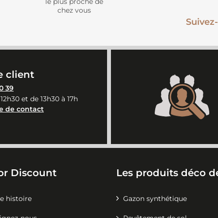
le plus proche de
chez vous
Suivez-
 client
0 39
 12h30 et de 13h30 à 17h
e de contact
or Discount
Les produits déco de
e histoire
Gazon synthétique
ignez-nous
Revêtement de sol