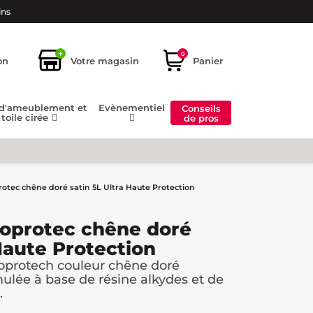
ins
+
0
on
Votre magasin
Panier
 d'ameublement et
Evènementiel
Conseils
toile cirée
de pros
rotec chêne doré satin 5L Ultra Haute Protection
loprotec chêne doré
 Haute Protection
loprotech couleur chêne doré
mulée à base de résine alkydes et de
.