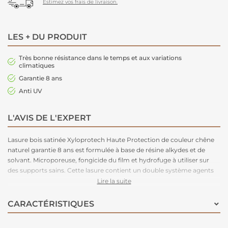
Estimez vos frais de livraison.
LES + DU PRODUIT
Très bonne résistance dans le temps et aux variations
climatiques
Garantie 8 ans
Anti UV
L'AVIS DE L'EXPERT
Lasure bois satinée Xyloprotech Haute Protection de couleur chêne
naturel garantie 8 ans est formulée à base de résine alkydes et de
solvant. Microporeuse, fongicide du film et hydrofuge à utiliser sur
des supports sains. Cette lasure contient un double système agents
anti UV qui offre un écran protecteur renforcé et la rend plus
Lire la suite
résistante les varirations de températures. Nous vous recommandons
d'appliquer 3 couches pour renforcer sa tenue dans le temps.
CARACTÉRISTIQUES