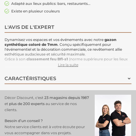
Adapté aux lieux publics: bars, restaurants...
Existe en plusieur couleurs
L'AVIS DE L'EXPERT
Dynamisez vos espaces et vos événements avec notre
gazon
synthétique coloré de 7mm
. Conçu spécifiquement pour
l'événementiel et la décoration commerciale, ce revêtement allie
esthétique audacieuse et sécurité maximale.
Grâce à son
classement feu Bfl-s1
(norme supérieure pour les lieux
publics), il est la solution idéale pour colorer vos stands de salons, vos
Lire la suite
terrasses de bars ou vos zones d'accueil en toute conformité.
Disponible en
rouge
et en plusieurs autres coloris, il transforme
CARACTÉRISTIQUES
instantanément l'ambiance de vos espaces intérieurs et extérieurs.
Points forts & Bénéfices
Décor Discount, c'est
23 magasins depuis 1987
Sécurité Incendie Renforcée :
Certifié Bfl-s1, répondant aux
et
plus de 200 experts
au service de nos
exigences les plus strictes des ERP (Établissements Recevant du
clients.
Public).
Impact Visuel Fort :
Une gamme de couleurs vives pour attirer
Besoin d’un conseil ?
l'attention et personnaliser votre décoration de manière originale.
Maniabilité & Légèreté :
Son épaisseur de 7mm le rend
Notre service clients est à votre écoute pour
extrêmement facile à transporter, à découper et à installer, même sur
vous accompagner dans vos projets.
des surfaces complexes.