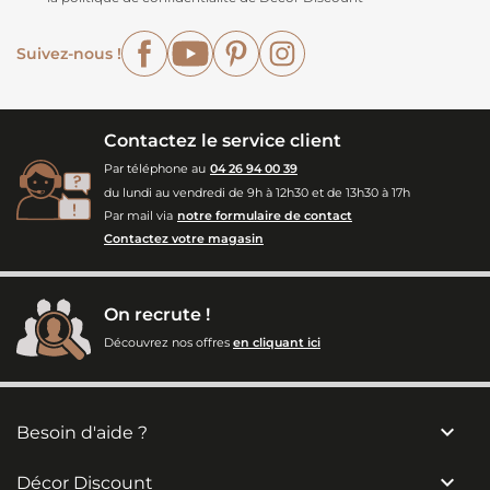
Facebook
YouTube
Pinterest
Instagram
Suivez-nous !
Contactez le service client
Par téléphone au
04 26 94 00 39
du lundi au vendredi de 9h à 12h30 et de 13h30 à 17h
Par mail via
notre formulaire de contact
Contactez votre magasin
On recrute !
Découvrez nos offres
en cliquant ici

Besoin d'aide ?

Décor Discount