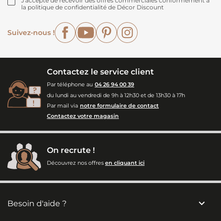
J'accepte de recevoir des offres commerciales conformément à
la politique de confidentialité de Décor Discount
Facebook
YouTube
Pinterest
Instagram
Suivez-nous !
Contactez le service client
Par téléphone au
04 26 94 00 39
du lundi au vendredi de 9h à 12h30 et de 13h30 à 17h
Par mail via
notre formulaire de contact
Contactez votre magasin
On recrute !
Découvrez nos offres
en cliquant ici

Besoin d'aide ?