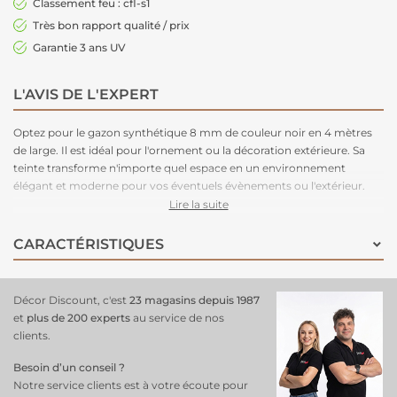
Classement feu : cfl-s1
Très bon rapport qualité / prix
Garantie 3 ans UV
L'AVIS DE L'EXPERT
Optez pour le
gazon synthétique 8 mm de couleur noir
en 4 mètres
de large. Il est idéal pour l'ornement ou la décoration extérieure. Sa
teinte transforme n'importe quel espace en un environnement
élégant et moderne pour vos éventuels évènements ou l'extérieur.
Il existe en 2 et 4 mètres de large. Ignifuge grâce à son classement feu
Lire la suite
: cfl-s1, il est compatible avec les lieux accueillants du public. Vendu au
rouleau de 60 m².
CARACTÉRISTIQUES
Décor Discount, c'est
23 magasins depuis 1987
et
plus de 200 experts
au service de nos
clients.
Besoin d’un conseil ?
Notre service clients est à votre écoute pour