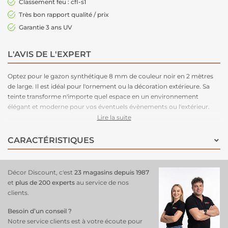
Classement feu : cfl-s1
Très bon rapport qualité / prix
Garantie 3 ans UV
L'AVIS DE L'EXPERT
Optez pour le
gazon synthétique 8 mm de couleur noir
en 2 mètres
de large. Il est idéal pour l'ornement ou la décoration extérieure. Sa
teinte transforme n'importe quel espace en un environnement
élégant et moderne pour vos éventuels évènements ou l'extérieur.
Il existe en 2 et 4 mètres de large. Ignifuge grâce à son classement feu
Lire la suite
: cfl-s1, il est compatible avec les lieux accueillants du public. Vendu au
rouleau de 60 m².
CARACTÉRISTIQUES
Décor Discount, c'est
23 magasins depuis 1987
et
plus de 200 experts
au service de nos
clients.
Besoin d’un conseil ?
Notre service clients est à votre écoute pour