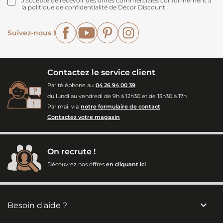
J'accepte de recevoir des offres commerciales conformément à
la politique de confidentialité de Décor Discount
Facebook
YouTube
Pinterest
Instagram
Suivez-nous !
Contactez le service client
Par téléphone au
04 26 94 00 39
du lundi au vendredi de 9h à 12h30 et de 13h30 à 17h
Par mail via
notre formulaire de contact
Contactez votre magasin
On recrute !
Découvrez nos offres
en cliquant ici

Besoin d'aide ?