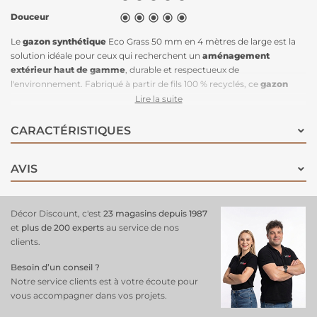
Douceur





Le
gazon synthétique
Eco Grass 50 mm en 4 mètres de large est la
solution idéale pour ceux qui recherchent un
aménagement
extérieur haut de gamme
, durable et respectueux de
l'environnement. Fabriqué à partir de fils 100 % recyclés, ce
gazon
artificiel
est conçu pour être 100 % recyclable une fois en fin de vie,
Lire la suite
contribuant ainsi à la préservation de la planète. Ses fibres douces et
résistantes offrent à la fois confort et durabilité, tout en étant
CARACTÉRISTIQUES
particulièrement résistantes au passage. Grâce à ses brins aux
textures et couleurs variées, il imite à la perfection l’aspect naturel du
AVIS
gazon. Sa hauteur de 52 mm et sa forte densité en font un choix
parfait pour aménager un extérieur esthétique et de qualité, sans
contrainte d'entretien. Ce
gazon synthétique
Eco Grass est
disponible en largeurs de 1 mètre, 2 mètres et 4 mètres, pour
Décor Discount, c'est
23 magasins depuis 1987
s'adapter à tous vos
projets d'aménagement extérieur
.
et
plus de 200 experts
au service de nos
clients.
Besoin d’un conseil ?
Notre service clients est à votre écoute pour
vous accompagner dans vos projets.