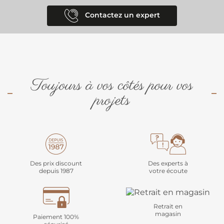
Contactez un expert
Toujours à vos côtés pour vos
projets
Des prix discount
Des experts à
depuis 1987
votre écoute
Retrait en
magasin
Paiement 100%