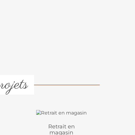
rojets
Retrait en
magasin