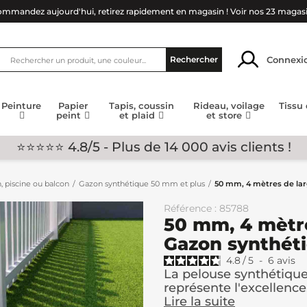
mmandez aujourd'hui, retirez rapidement en magasin !
Voir nos 23 magas
Connexi
Rechercher
Peinture
Papier
Tapis, coussin
Rideau, voilage
Tissu
peint
et plaid
et store
⭐⭐⭐⭐⭐ 4.8/5 - Plus de 14 000 avis clients !
, piscine ou balcon
Gazon synthétique 50 mm et plus
50 mm, 4 mètres de lar
Référence : 85788
50 mm, 4 mètre
Gazon synthét
4.8
/
5
-
6
avis
La pelouse synthétiq
représente l'excellence.
Lire la suite