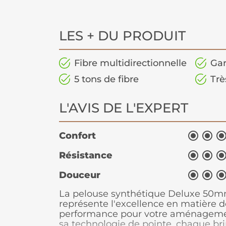
LES + DU PRODUIT
Fibre multidirectionnelle
Gar
5 tons de fibre
Trè
L'AVIS DE L'EXPERT


Confort


Résistance


Douceur
La
pelouse synthétique
Deluxe 50mm
représente l'excellence en matière d
performance pour votre aménagemen
sa technologie de pointe, chaque br