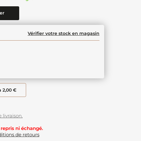
er
Vérifier votre stock en magasin
à 2,00 €
 livraison.
 repris ni échangé.
itions de retours