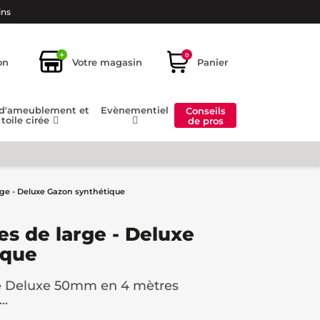
ins
+
0
on
Votre magasin
Panier
 d'ameublement et
Evènementiel
Conseils
toile cirée
de pros
ge - Deluxe Gazon synthétique
s de large - Deluxe
ique
ue Deluxe 50mm en 4 mètres
..