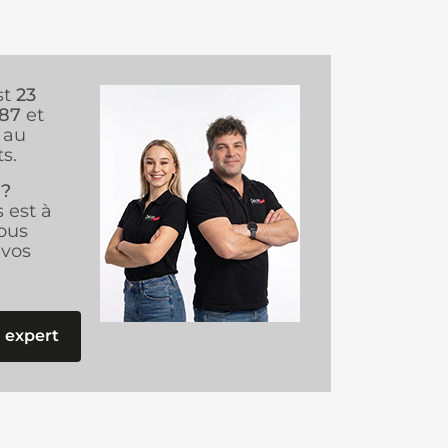
st
23
987
et
au
s.
 ?
s est à
ous
vos
 expert