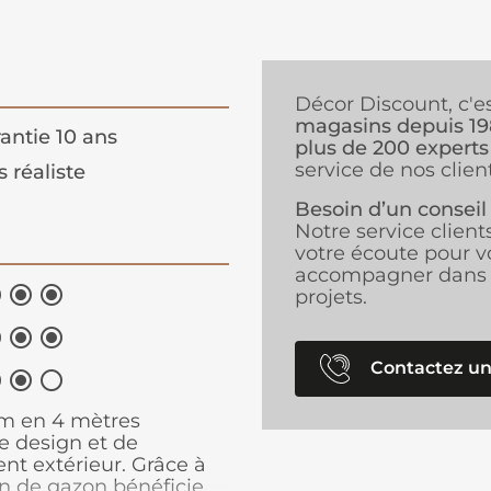
Décor Discount, c'e
magasins depuis 1
antie 10 ans
plus de 200 experts
service de nos client
s réaliste
Besoin d’un conseil
Notre service client
votre écoute pour v
accompagner dans 



projets.



Contactez un



 en 4 mètres
e design et de
t extérieur. Grâce à
in de gazon bénéficie