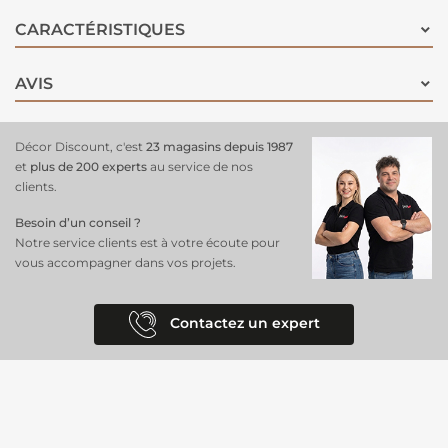
en forme de diamant, ce qui le rend moins brillant au soleil. Sa
douceur et sa belle hauteur de 39 mm en font un produit très
CARACTÉRISTIQUES
agréable et moelleux. Il est composé de 5 couleurs de fil, ce qui lui
donne plus de réalisme, parfait pour
aménager un extérieur
à
AVIS
rénover pour lequel vous n’aurez pas à vous soucier de l’entretien.
Décor Discount, c'est
23 magasins depuis 1987
et
plus de 200 experts
au service de nos
clients.
Besoin d’un conseil ?
Notre service clients est à votre écoute pour
vous accompagner dans vos projets.
Contactez un expert