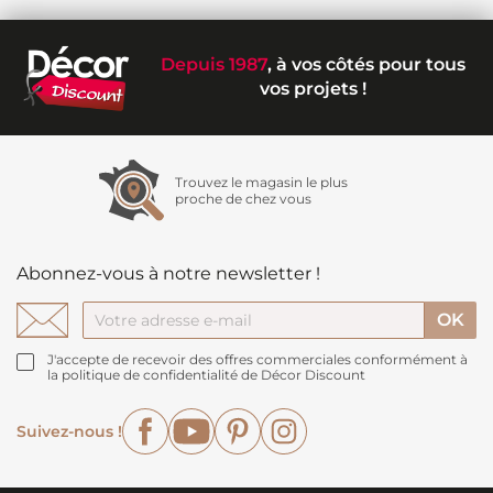
Depuis 1987
, à vos côtés pour tous
vos projets !
Trouvez le magasin le plus
proche de chez vous
Abonnez-vous à notre newsletter !
J'accepte de recevoir des offres commerciales conformément à
la politique de confidentialité de Décor Discount
Facebook
YouTube
Pinterest
Instagram
Suivez-nous !