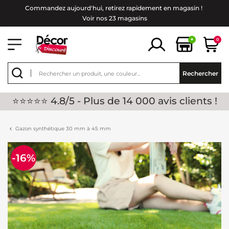
Commandez aujourd'hui, retirez rapidement en magasin !
Voir nos 23 magasins
+
0
Rechercher
⭐⭐⭐⭐⭐ 4.8/5 - Plus de 14 000 avis clients !
Gazon synthétique 30 mm à 45 mm
-16%