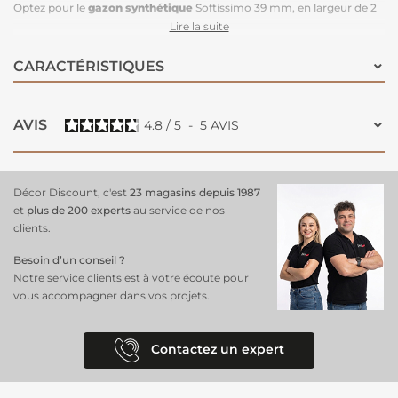
Optez pour le
gazon synthétique
Softissimo 39 mm, en largeur de 2
mètres, un choix parfait pour un
extérieur élégant et sans
Lire la suite
entretien
. Sélectionné par Décor Discount, ce modèle Softissimo allie
douceur et souplesse grâce à ses fibres en forme de "C" (C-Shape),
CARACTÉRISTIQUES
ultra denses pour une meilleure résilience et un effet ressort naturel.
Avec sa hauteur de mèche de 39 mm, il assure un confort optimal,
idéal pour
embellir vos jardins
, terrasses et contours de piscine.
AVIS
4.8
/
5
-
5
AVIS
Disponible en 2 m et 4 m de large, ce
gazon artificiel
offre un rendu
réaliste grâce à ses 4 couleurs de fil et reste durable pour un
espace
extérieur toujours impeccable
.
Décor Discount, c'est
23 magasins depuis 1987
et
plus de 200 experts
au service de nos
clients.
Besoin d’un conseil ?
Notre service clients est à votre écoute pour
vous accompagner dans vos projets.
Contactez un expert