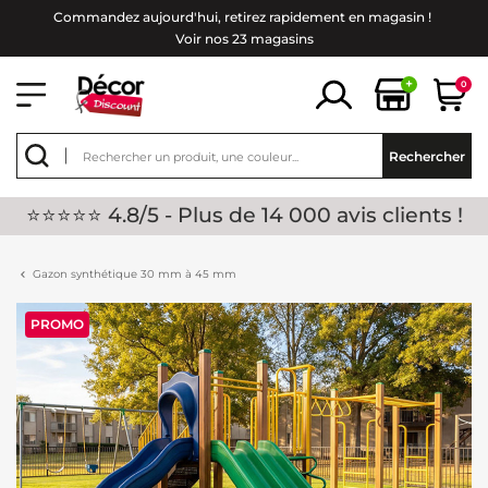
Commandez aujourd'hui, retirez rapidement en magasin !
Voir nos 23 magasins
+
0
Rechercher
⭐⭐⭐⭐⭐ 4.8/5 - Plus de 14 000 avis clients !
Gazon synthétique 30 mm à 45 mm
PROMO