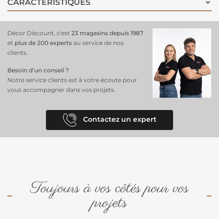
CARACTÉRISTIQUES
naturel même sous une utilisation fréquente. Sa résilience permet un
entretien facile, tout en maintenant un rendu impeccable. Disponible
également en 4 mètres de large, il est garanti 7 ans contre les UV,
Décor Discount, c'est
23 magasins depuis 1987
assurant une longévité et une qualité de couleur exceptionnelles. Ce
et
plus de 200 experts
au service de nos
gazon
est un choix fiable pour ceux qui recherchent une solution
clients.
durable et peu contraignante.
Besoin d’un conseil ?
Notre service clients est à votre écoute pour
vous accompagner dans vos projets.
Contactez un expert
Toujours à vos côtés pour vos
projets