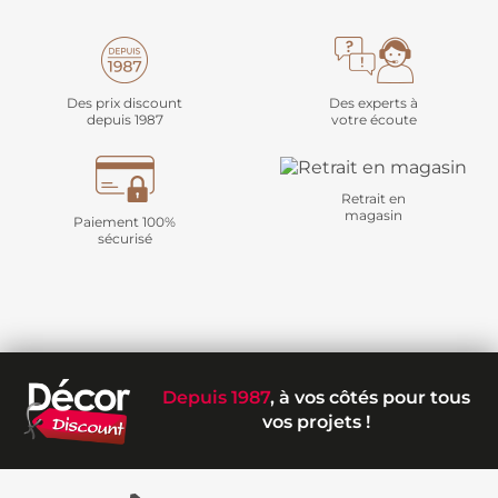
Des prix discount
Des experts à
depuis 1987
votre écoute
Retrait en
magasin
Paiement 100%
sécurisé
Depuis 1987
, à vos côtés pour tous
vos projets !