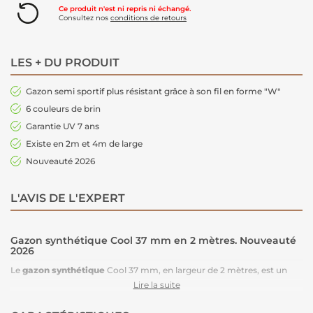
Ce produit n'est ni repris ni échangé.
Consultez nos
conditions de retours
LES + DU PRODUIT
Gazon semi sportif plus résistant grâce à son fil en forme "W"
6 couleurs de brin
Garantie UV 7 ans
Existe en 2m et 4m de large
Nouveauté 2026
L'AVIS DE L'EXPERT
Gazon synthétique Cool 37 mm en 2 mètres. Nouveauté
2026
Le
gazon synthétique
Cool 37 mm, en largeur de 2 mètres, est un
modèle
semi-professionnel
offrant une résistance supérieure à celle
Lire la suite
des
gazons traditionnels
. Grâce à sa forme en "W" de fils techniques,
denses et compacts, il limite l'écrasement et conserve son aspect