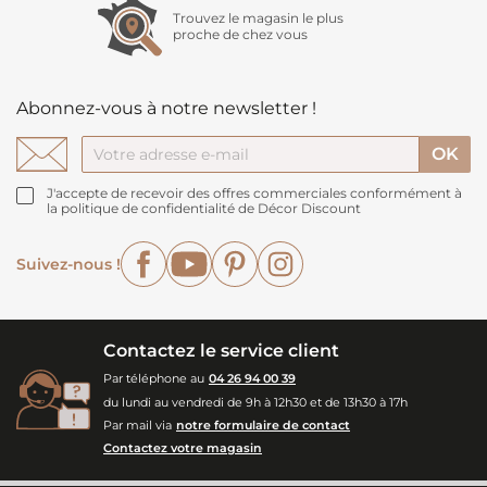
Trouvez le magasin le plus
proche de chez vous
Abonnez-vous à notre newsletter !
J'accepte de recevoir des offres commerciales conformément à
la politique de confidentialité de Décor Discount
Facebook
YouTube
Pinterest
Instagram
Suivez-nous !
Contactez le service client
Par téléphone au
04 26 94 00 39
du lundi au vendredi de 9h à 12h30 et de 13h30 à 17h
Par mail via
notre formulaire de contact
Contactez votre magasin