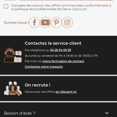
J'accepte de recevoir des offres commerciales conformément à
la politique de confidentialité de Décor Discount
Facebook
YouTube
Pinterest
Instagram
Suivez-nous !
Contactez le service client
Par téléphone au
04 26 94 00 39
du lundi au vendredi de 9h à 12h30 et de 13h30 à 17h
Par mail via
notre formulaire de contact
Contactez votre magasin
On recrute !
Découvrez nos offres
en cliquant ici

Besoin d'aide ?