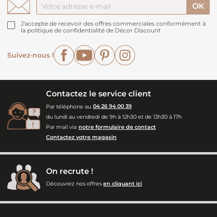
J'accepte de recevoir des offres commerciales conformément à
la politique de confidentialité de Décor Discount
Facebook
YouTube
Pinterest
Instagram
Suivez-nous !
Contactez le service client
Par téléphone au
04 26 94 00 39
du lundi au vendredi de 9h à 12h30 et de 13h30 à 17h
Par mail via
notre formulaire de contact
Contactez votre magasin
On recrute !
Découvrez nos offres
en cliquant ici