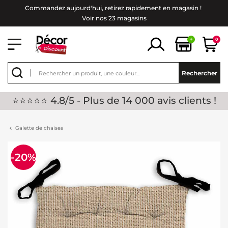
Commandez aujourd'hui, retirez rapidement en magasin !
Voir nos 23 magasins
+
0
Rechercher
⭐⭐⭐⭐⭐ 4.8/5 - Plus de 14 000 avis clients !
Galette de chaises
-20%