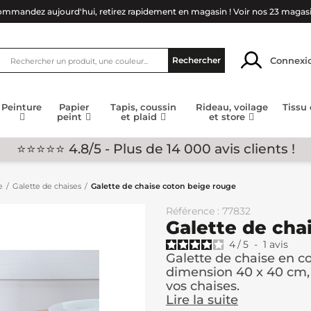
mmandez aujourd'hui, retirez rapidement en magasin !
Voir nos 23 magas
Connexi
Rechercher
Peinture
Papier
Tapis, coussin
Rideau, voilage
Tissu
peint
et plaid
et store
⭐⭐⭐⭐⭐ 4.8/5 - Plus de 14 000 avis clients !
e
Galette de chaises
Galette de chaise coton beige rouge
Référence : 77832
Galette de cha
4
/
5
-
1
avis
Galette de chaise en c
dimension 40 x 40 cm, 
vos chaises.
Lire la suite