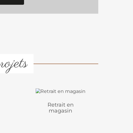
rojets
Retrait en
magasin