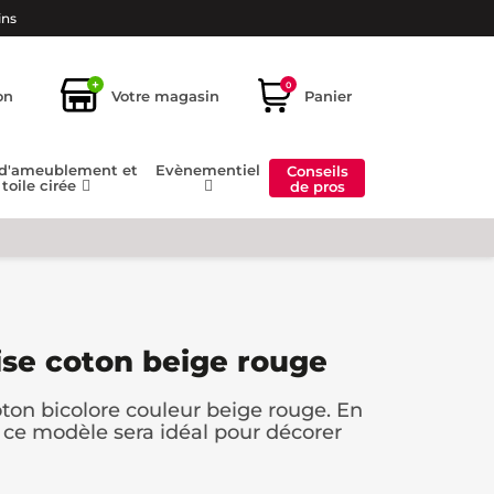
ins
+
0
on
Votre magasin
Panier
 d'ameublement et
Evènementiel
Conseils
toile cirée
de pros
ise coton beige rouge
oton bicolore couleur beige rouge. En
ce modèle sera idéal pour décorer