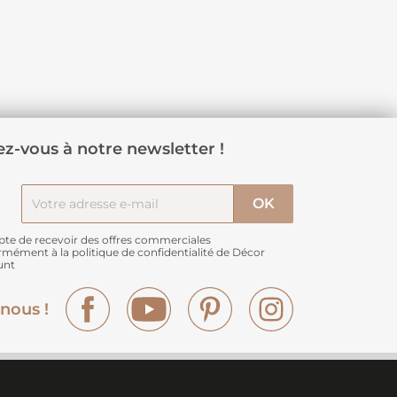
z-vous à notre newsletter !
pte de recevoir des offres commerciales
rmément à
la politique de confidentialité de Décor
unt
Facebook
YouTube
Pinterest
Instagram
nous !