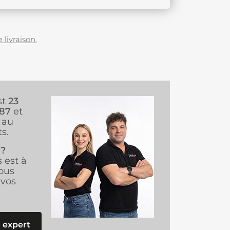
 livraison.
st
23
987
et
au
s.
 ?
s est à
ous
vos
 expert