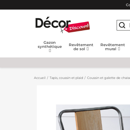
Co
Gazon
Revêtement
Revêtement
synthétique
de sol
mural
Accueil
Tapis, coussin et plaid
Coussin et galette de chais