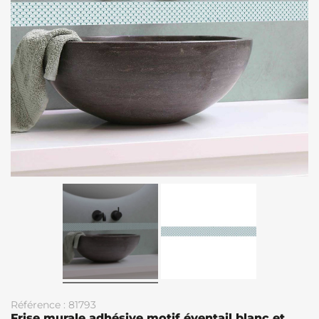
Référence : 81793
Frise murale adhésive motif éventail blanc et