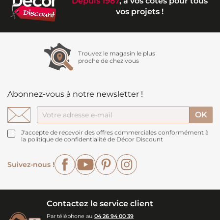
Depuis 1987
, à vos côtés pour tous
vos projets !
Trouvez le magasin le plus
proche de chez vous
Abonnez-vous à notre newsletter !
J'accepte de recevoir des offres commerciales conformément à
la politique de confidentialité de Décor Discount
Facebook
YouTube
Pinterest
Instagram
Suivez-nous !
Contactez le service client
Par téléphone au
04 26 94 00 39