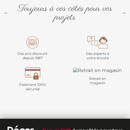
Toujours à vos côtés pour vos
projets
Des prix discount
Des experts à
depuis 1987
votre écoute
Retrait en
magasin
Paiement 100%
sécurisé