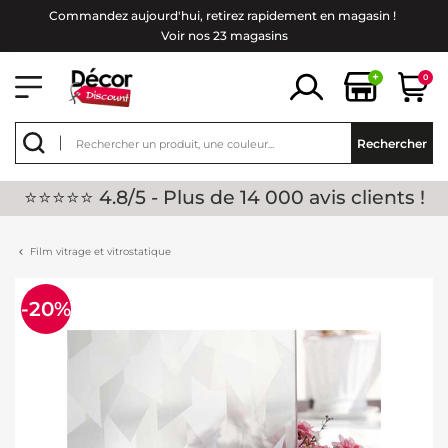
Commandez aujourd'hui, retirez rapidement en magasin !
Voir nos 23 magasins
+
0
Rechercher
⭐⭐⭐⭐⭐ 4.8/5 - Plus de 14 000 avis clients !
Film vitrage et vitrostatique
-20%