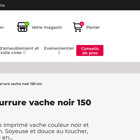
ins
+
0
on
Votre magasin
Panier
 d'ameublement et
Evènementiel
Conseils
toile cirée
de pros
urrure vache noir 150 cm
urrure vache noir 150
re imprimé vache couleur noir et
m. Soyeuse et douce au toucher,
 en...