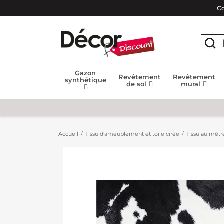
Co
Gazon
Revêtement
Revêtement
synthétique
de sol
mural
Accueil
Tissu d'ameublement et toile cirée
Tissu au mètr