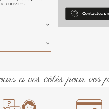
ou coussins.
Contactez un
urs à vos côtés pour vos p