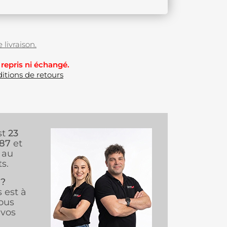
 livraison.
 repris ni échangé.
itions de retours
st
23
987
et
au
s.
 ?
s est à
ous
vos