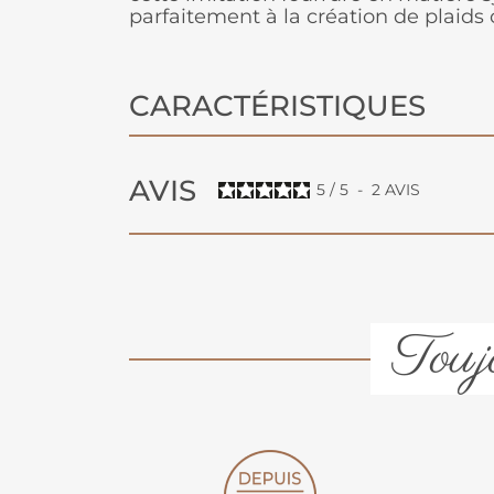
parfaitement à la création de plaids 
CARACTÉRISTIQUES
AVIS
5
/
5
-
2
AVIS
Toujo