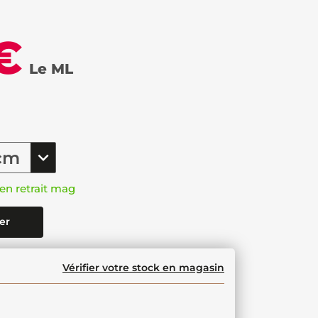
€
Le ML
en retrait mag
er
Vérifier votre stock en magasin