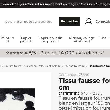
mmandez aujourd'hui, retirez rapidement en magasin !
Voir nos 23 magas
Connexi
Rechercher
Peinture
Papier
Tapis, coussin
Rideau, voilage
Tissu
peint
et plaid
et store
⭐⭐⭐⭐⭐ 4.8/5 - Plus de 14 000 avis clients !
e
Fausse fourrure, suédine, velours et polaire
Fausse fourrure
Tissu fausse fo
Référence : 78640
Tissu fausse fo
cm
5
/
5
-
2
avis
Tissu en fausse fourru
blanc en largeur 150 c
cette imitation fourrure