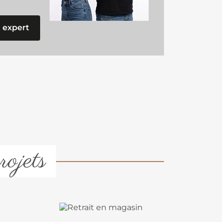
 expert
rojets